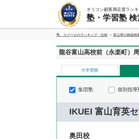
オリコン顧客満足度ランキ
塾・学習塾 検
塾、スクールのランキング・比較
富山県の路線検
龍谷富山高校前（永楽町）
大学受験
集団塾
個別指導
IKUEI 富山育英
奥田校