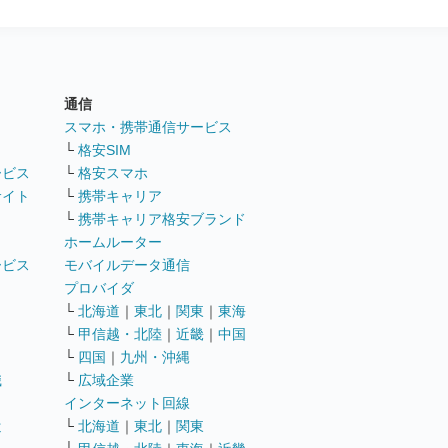
通信
ト
スマホ・携帯通信サービス
└
格安SIM
ービス
└
格安スマホ
サイト
└
携帯キャリア
└
携帯キャリア格安ブランド
ホームルーター
ービス
モバイルデータ通信
ト
プロバイダ
└
北海道
｜
東北
｜
関東
｜
東海
└
甲信越・北陸
｜
近畿
｜
中国
└
四国
｜
九州・沖縄
職
└
広域企業
インターネット回線
遣
└
北海道
｜
東北
｜
関東