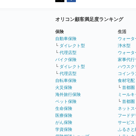
オリコン顧客満足度ランキング
保険
生活
自動車保険
ウォータ
└
ダイレクト型
浄水型
└
代理店型
ウォータ
バイク保険
家事代行
└
ダイレクト型
ハウスク
└
代理店型
コインラ
自転車保険
食材宅配
火災保険
└
首都圏
海外旅行保険
ミールキ
ペット保険
└
首都圏
生命保険
ネットス
医療保険
フードデ
がん保険
サービス
学資保険
ふるさと