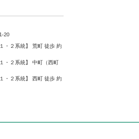
-20
・２系統】 荒町 徒歩 約
１・２系統】 中町（西町
・２系統】 西町 徒歩 約