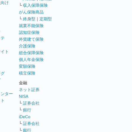
員向け
└
収入保障保険
がん保険商品
└
終身型
｜
定期型
就業不能保険
テ
認知症保険
ステ
外貨建て保険
介護保険
サイト
総合保障保険
個人年金保険
変額保険
積立保険
ング
グ
金融
ネット証券
ウンター
NISA
イト
└
証券会社
リ
└
銀行
iDeCo
└
証券会社
└
銀行