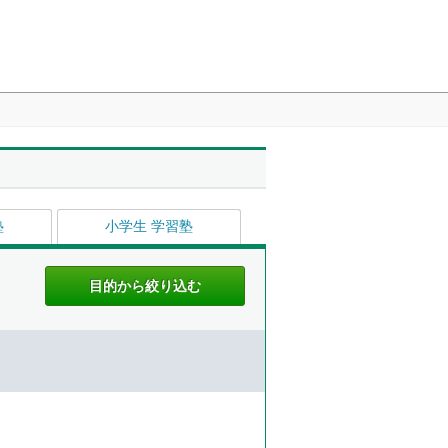
塾
小学生 学習塾