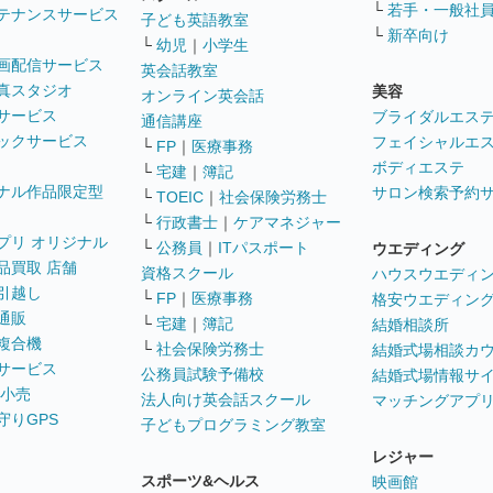
└
若手・一般社
テナンスサービス
子ども英語教室
└
新卒向け
└
幼児
｜
小学生
画配信サービス
英会話教室
真スタジオ
美容
オンライン英会話
サービス
ブライダルエス
通信講座
ックサービス
フェイシャルエ
└
FP
｜
医療事務
ボディエステ
└
宅建
｜
簿記
ナル作品限定型
サロン検索予約
└
TOEIC
｜
社会保険労務士
└
行政書士
｜
ケアマネジャー
プリ オリジナル
└
公務員
｜
ITパスポート
ウエディング
品買取 店舗
資格スクール
ハウスウエディ
引越し
└
FP
｜
医療事務
格安ウエディン
通販
└
宅建
｜
簿記
結婚相談所
複合機
└
社会保険労務士
結婚式場相談カ
サービス
公務員試験予備校
結婚式場情報サ
 小売
法人向け英会話スクール
マッチングアプ
守りGPS
子どもプログラミング教室
レジャー
スポーツ&ヘルス
映画館