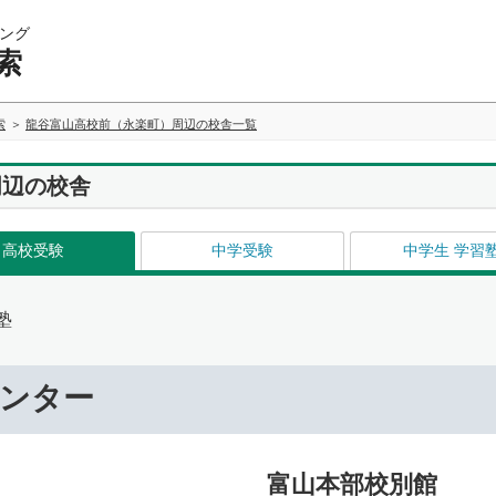
ング
索
索
龍谷富山高校前（永楽町）周辺の校舎一覧
周辺の校舎
高校受験
中学受験
中学生 学習
塾
センター
富山本部校別館