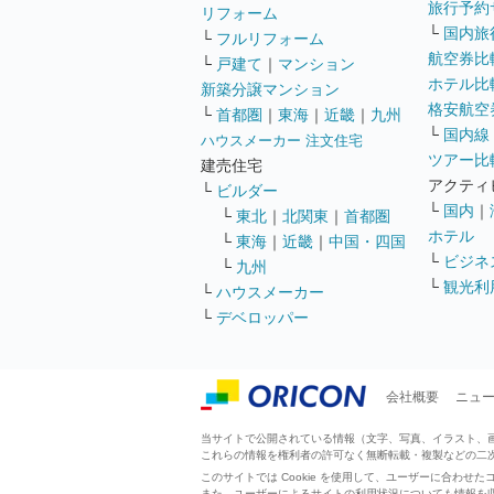
旅行予約
リフォーム
└
国内旅
└
フルリフォーム
航空券比
└
戸建て
｜
マンション
ホテル比
新築分譲マンション
格安航空券
└
首都圏
｜
東海
｜
近畿
｜
九州
└
国内線
ハウスメーカー 注文住宅
ツアー比
建売住宅
アクティ
└
ビルダー
└
国内
｜
└
東北
｜
北関東
｜
首都圏
ホテル
└
東海
｜
近畿
｜
中国・四国
└
ビジネ
└
九州
└
観光利
└
ハウスメーカー
└
デベロッパー
会社概要
ニュ
当サイトで公開されている情報（文字、写真、イラスト、画像
これらの情報を権利者の許可なく無断転載・複製などの二
このサイトでは Cookie を使用して、ユーザーに合わ
また、ユーザーによるサイトの利用状況についても情報を