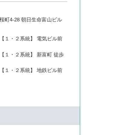
町4-28 朝日生命富山ビル
【１・２系統】 電気ビル前
【１・２系統】 新富町 徒歩
【１・２系統】 地鉄ビル前