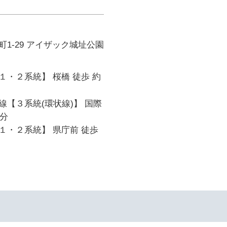
1-29 アイザック城址公園
・２系統】 桜橋 徒歩 約
線【３系統(環状線)】 国際
5分
１・２系統】 県庁前 徒歩