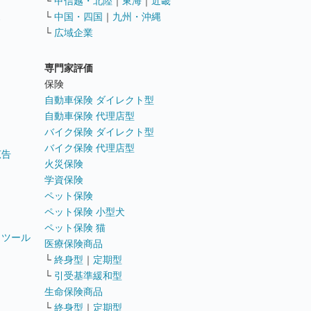
└
甲信越・北陸
｜
東海
｜
近畿
ス
└
中国・四国
｜
九州・沖縄
└
広域企業
専門家評価
ト
保険
自動車保険 ダイレクト型
自動車保険 代理店型
バイク保険 ダイレクト型
バイク保険 代理店型
広告
火災保険
学資保険
ペット保険
ペット保険 小型犬
ペット保険 猫
トツール
医療保険商品
└
終身型
｜
定期型
└
引受基準緩和型
生命保険商品
└
終身型
｜
定期型