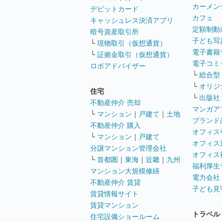
カーメン
デビットカード
カフェ
キャッシュレス決済アプリ
定額制動
暗号資産取引所
子ども写
└
現物取引（仮想通貨）
電子書籍
└
証拠金取引（仮想通貨）
電子コミ
ロボアドバイザー
└
総合型
└
オリジ
住宅
└
出版社
不動産仲介 売却
マンガア
└
マンション
｜
戸建て
｜
土地
ブランド
不動産仲介 購入
オフィス
└
マンション
｜
戸建て
オフィス
分譲マンション管理会社
オフィス
└
首都圏
｜
東海
｜
近畿
｜
九州
福利厚生
マンション大規模修繕
電力会社
不動産仲介 賃貸
子ども見
賃貸情報サイト
賃貸マンション
トラベル
住宅設備ショールーム