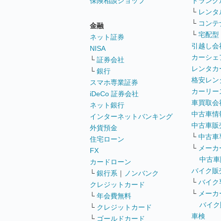
保険相談ショップ
トランク
└
レンタ
└
コンテ
金融
└
宅配型
ネット証券
引越し会
NISA
カーシェ
└
証券会社
レンタカ
└
銀行
格安レン
スマホ専業証券
カーリー
iDeCo 証券会社
車買取会
ネット銀行
中古車情
インターネットバンキング
中古車販
外貨預金
└
中古車
住宅ローン
└
メーカ
FX
中古車
カードローン
バイク販
└
銀行系
｜
ノンバンク
└
バイク
クレジットカード
└
メーカ
└
年会費無料
バイク
└
クレジットカード
車検
└
ゴールドカード