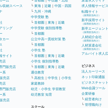
ルーム
└
首都圏
｜
甲信越・北陸
派遣求人サイト
ル収納スペース
└
東海
｜
近畿
｜
中国・四国
求人情報サービ
ナ
└
九州・沖縄
転職サイト
（採用担当向け）
中学受験 塾
新卒採用サイト
社
└
首都圏
｜
東海
｜
近畿
（採用担当向け）
アリング
中学受験 個別指導塾
新卒エージェン
（採用担当向け）
ー
└
首都圏
人材紹介会社
タカー
公立中高一貫校対策 塾
（採用担当向け）
ス
└
首都圏
人材派遣会社
（採用担当向け）
社
小学生 塾
アルバイト求人
報サイト
└
首都圏
｜
東海
｜
近畿
売店
小学生 個別指導塾
ビジネス
専門販売店
└
首都圏
｜
東海
｜
近畿
法人カーリース
ー系
通信教育
ネット印刷通販
販売店
└
高校生
｜
中学生
｜
小学生
ビジネスチャッ
売店
家庭教師
Web会議ツール
専門販売店
幼児・小学生 学習教室
企業研修
ー系
幼児教室 知育
└
経営者向け
販売店
└
管理職向け
スクール