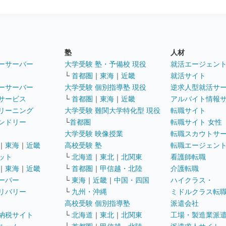
塾
人材
ーサーバー
大学受験 塾・予備校 現役
就活エージェン
└
首都圏
｜
東海
｜
近畿
就活サイト
ーサーバー
大学受験 個別指導塾 現役
逆求人型就活サ
サービス
└
首都圏
｜
東海
｜
近畿
アルバイト情報
リーニング
大学受験 難関大学特化型 現役
転職サイト
ンドリー
└
首都圏
転職サイト 女性
大学受験 映像授業
転職スカウトサ
｜
東海
｜
近畿
高校受験 塾
転職エージェン
ット
└
北海道
｜
東北
｜
北関東
看護師転職
｜
東海
｜
近畿
└
首都圏
｜
甲信越・北陸
介護転職
ーパー
└
東海
｜
近畿
｜
中国・四国
ハイクラス・
リバリー
└
九州・沖縄
ミドルクラス転
高校受験 個別指導塾
派遣会社
納税サイト
└
北海道
｜
東北
｜
北関東
工場・製造業派