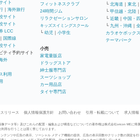
サイト
フィットネスクラブ
└
北海道
｜
東北
行
｜
海外旅行
24時間ジム
└
甲信越・北陸
較サイト
リラクゼーションサロン
└
近畿
｜
中国・
較サイト
キッズスイミングスクール
└
九州・沖縄
｜
 LCC
└
幼児
｜
小学生
カラオケボック
｜
国際線
テーマパーク
較サイト
小売
ビティ予約サイト
家電量販店
海外
ドラッグストア
紳士服専門店
ス利用
スーツショップ
用
カー用品店
タイヤ専門店
ースリリース
個人情報保護方針
お問い合わせ
引用・転載について
求人情報
データ等）及びこれらの配置・編集および構造などについての著作権は株式会社oricon MEに帰
次利用を行うことは固く禁じております。
せたコンテンツや広告の表示、ソーシャル メディア機能の提供、広告の表示回数やクリック数の測定を
収集し、ソーシャル メディアや広告配信、データ解析の各パートナーに提供しています。