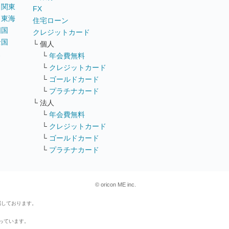
｜
関東
FX
｜
東海
住宅ローン
四国
クレジットカード
全国
└ 個人
ス
└
年会費無料
└
クレジットカード
└
ゴールドカード
└
プラチナカード
└ 法人
└
年会費無料
└
クレジットカード
└
ゴールドカード
└
プラチナカード
© oricon ME inc.
属しております。
行っています。