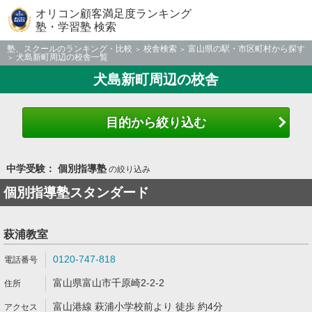
オリコン顧客満足度ランキング
塾・学習塾 検索
塾、スクールのランキング・比較
校舎検索
富山県の駅・市区町村から探す
犬島新町周辺の校舎一覧
犬島新町周辺の校舎
目的から絞り込む
中学受験： 個別指導塾
の絞り込み
個別指導塾スタンダード
萩浦教室
0120-747-818
富山県富山市千原崎2-2-2
富山港線 萩浦小学校前より 徒歩 約4分