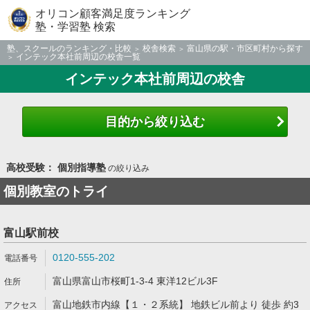
オリコン顧客満足度ランキング
塾・学習塾 検索
塾、スクールのランキング・比較
校舎検索
富山県の駅・市区町村から探す
インテック本社前周辺の校舎一覧
インテック本社前周辺の校舎
目的から絞り込む
高校受験： 個別指導塾
の絞り込み
個別教室のトライ
富山駅前校
0120-555-202
富山県富山市桜町1-3-4 東洋12ビル3F
富山地鉄市内線【１・２系統】 地鉄ビル前より 徒歩 約3