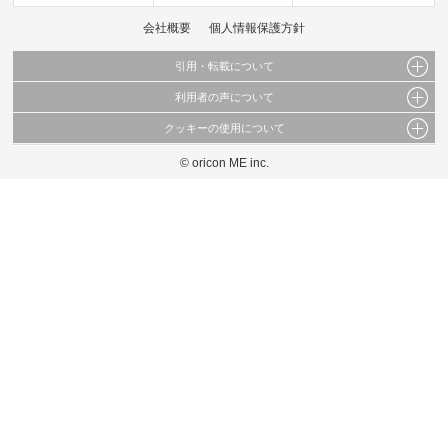
会社概要
個人情報保護方針
引用・転載について
利用者の声について
当サイトで公開されている情報（文字、写真、イラスト、画像データ等）及びこれらの配
置・編集および構造などについての著作権は株式会社oricon MEに帰属しております。
クッキーの使用について
当サイトに掲載している内容はすべてサービスの利用者が提出された見解・感想です。
これらの情報を権利者の許可なく無断転載・複製などの二次利用を行うことは固く禁じて
弊社が内容について正確性を含め一切保証するものではありません。
おります。
© oricon ME inc.
このサイトでは Cookie を使用して、ユーザーに合わせたコンテンツや広告の表示、ソー
弊社の見解・ 意見ではないことをご理解いただいた上でご覧ください。
シャル メディア機能の提供、広告の表示回数やクリック数の測定を行っています。
また、ユーザーによるサイトの利用状況についても情報を収集し、ソーシャル メディア
や広告配信、データ解析の各パートナーに提供しています。
各パートナーは、この情報とユーザーが各パートナーに提供した他の情報や、ユーザーが
各パートナーのサービスを使用したときに収集した他の情報を組み合わせて使用すること
があります。