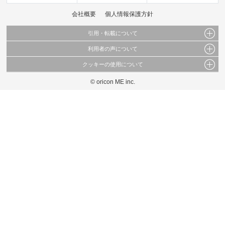
会社概要
個人情報保護方針
引用・転載について
利用者の声について
当サイトで公開されている情報（文字、写真、イラスト、画像データ等）及びこれらの配
置・編集および構造などについての著作権は株式会社oricon MEに帰属しております。
クッキーの使用について
当サイトに掲載している内容はすべてサービスの利用者が提出された見解・感想です。
これらの情報を権利者の許可なく無断転載・複製などの二次利用を行うことは固く禁じて
弊社が内容について正確性を含め一切保証するものではありません。
おります。
© oricon ME inc.
このサイトでは Cookie を使用して、ユーザーに合わせたコンテンツや広告の表示、ソー
弊社の見解・ 意見ではないことをご理解いただいた上でご覧ください。
シャル メディア機能の提供、広告の表示回数やクリック数の測定を行っています。
また、ユーザーによるサイトの利用状況についても情報を収集し、ソーシャル メディア
や広告配信、データ解析の各パートナーに提供しています。
各パートナーは、この情報とユーザーが各パートナーに提供した他の情報や、ユーザーが
各パートナーのサービスを使用したときに収集した他の情報を組み合わせて使用すること
があります。