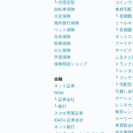
└
代理店型
コインラ
自転車保険
食材宅配
火災保険
└
首都圏
海外旅行保険
ミールキ
ペット保険
└
首都圏
生命保険
ネットス
医療保険
フードデ
がん保険
サービス
学資保険
ふるさと
保険相談ショップ
トランク
└
レンタ
└
コンテ
金融
└
宅配型
ネット証券
引越し会
NISA
カーシェ
└
証券会社
レンタカ
└
銀行
格安レン
スマホ専業証券
カーリー
iDeCo 証券会社
車買取会
ネット銀行
中古車情