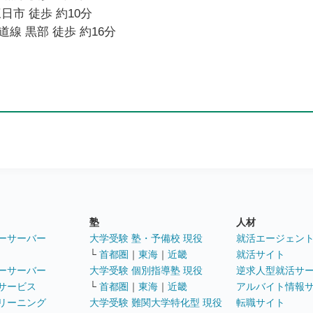
日市 徒歩 約10分
線 黒部 徒歩 約16分
塾
人材
ーサーバー
大学受験 塾・予備校 現役
就活エージェン
└
首都圏
｜
東海
｜
近畿
就活サイト
ーサーバー
大学受験 個別指導塾 現役
逆求人型就活サ
サービス
└
首都圏
｜
東海
｜
近畿
アルバイト情報
リーニング
大学受験 難関大学特化型 現役
転職サイト