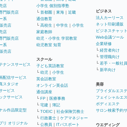
売店
小学生 個別指導塾
ビジネス
専門販売店
└
首都圏
｜
東海
｜
近畿
法人カーリース
ー系
通信教育
ネット印刷通販
販売店
└
高校生
｜
中学生
｜
小学生
ビジネスチャッ
売店
家庭教師
Web会議ツール
専門販売店
幼児・小学生 学習教室
企業研修
ー系
幼児教室 知育
└
経営者向け
販売店
└
管理職向け
スクール
└
若手・一般社
テナンスサービス
子ども英語教室
└
新卒向け
└
幼児
｜
小学生
画配信サービス
英会話教室
真スタジオ
美容
オンライン英会話
サービス
ブライダルエス
通信講座
ックサービス
フェイシャルエ
└
FP
｜
医療事務
ボディエステ
└
宅建
｜
簿記
ナル作品限定型
サロン検索予約
└
TOEIC
｜
社会保険労務士
└
行政書士
｜
ケアマネジャー
プリ オリジナル
└
公務員
｜
ITパスポート
ウエディング