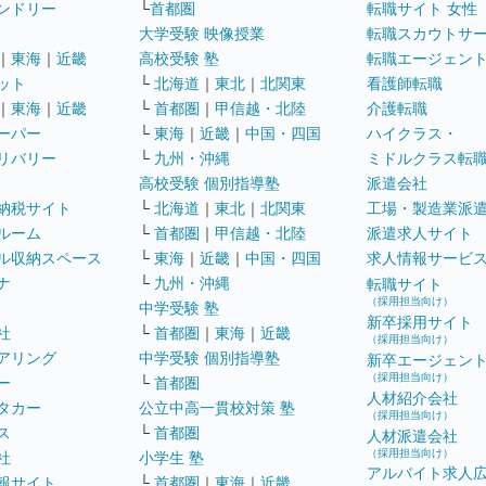
ンドリー
└
首都圏
転職サイト 女性
大学受験 映像授業
転職スカウトサ
｜
東海
｜
近畿
高校受験 塾
転職エージェン
ット
└
北海道
｜
東北
｜
北関東
看護師転職
｜
東海
｜
近畿
└
首都圏
｜
甲信越・北陸
介護転職
ーパー
└
東海
｜
近畿
｜
中国・四国
ハイクラス・
リバリー
└
九州・沖縄
ミドルクラス転
高校受験 個別指導塾
派遣会社
納税サイト
└
北海道
｜
東北
｜
北関東
工場・製造業派
ルーム
└
首都圏
｜
甲信越・北陸
派遣求人サイト
ル収納スペース
└
東海
｜
近畿
｜
中国・四国
求人情報サービ
ナ
└
九州・沖縄
転職サイト
（採用担当向け）
中学受験 塾
新卒採用サイト
社
└
首都圏
｜
東海
｜
近畿
（採用担当向け）
アリング
中学受験 個別指導塾
新卒エージェン
（採用担当向け）
ー
└
首都圏
人材紹介会社
タカー
公立中高一貫校対策 塾
（採用担当向け）
ス
└
首都圏
人材派遣会社
（採用担当向け）
社
小学生 塾
アルバイト求人
報サイト
└
首都圏
｜
東海
｜
近畿