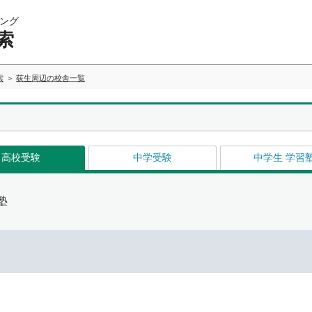
ング
索
索
荻生周辺の校舎一覧
高校受験
中学受験
中学生 学習
塾