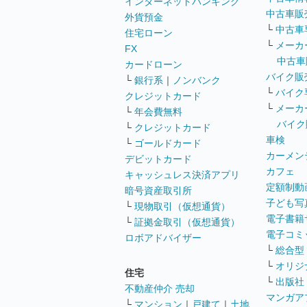
インターネットバンキング
中古車販
外貨預金
└
中古車
住宅ローン
└
メーカ
FX
中古車
カードローン
バイク販
└
銀行系
｜
ノンバンク
└
バイク
クレジットカード
└
メーカ
└
年会費無料
バイク
└
クレジットカード
車検
└
ゴールドカード
カーメン
デビットカード
カフェ
キャッシュレス決済アプリ
定額制動
暗号資産取引所
子ども写
└
現物取引（仮想通貨）
電子書籍
└
証拠金取引（仮想通貨）
電子コミ
ロボアドバイザー
└
総合型
└
オリジ
住宅
└
出版社
不動産仲介 売却
マンガア
└
マンション
｜
戸建て
｜
土地