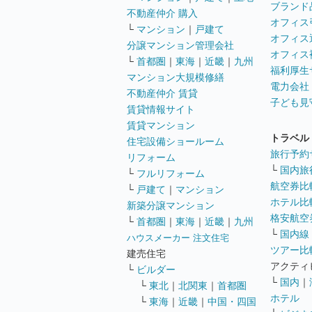
ブランド
不動産仲介 購入
オフィス
└
マンション
｜
戸建て
オフィス
分譲マンション管理会社
オフィス
└
首都圏
｜
東海
｜
近畿
｜
九州
福利厚生
マンション大規模修繕
電力会社
不動産仲介 賃貸
子ども見
賃貸情報サイト
賃貸マンション
トラベル
住宅設備ショールーム
旅行予約
リフォーム
└
国内旅
└
フルリフォーム
航空券比
└
戸建て
｜
マンション
ホテル比
新築分譲マンション
格安航空券
└
首都圏
｜
東海
｜
近畿
｜
九州
└
国内線
ハウスメーカー 注文住宅
ツアー比
建売住宅
アクティ
└
ビルダー
└
国内
｜
└
東北
｜
北関東
｜
首都圏
ホテル
└
東海
｜
近畿
｜
中国・四国