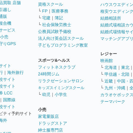
品買取 店舗
資格スクール
ハウスウエディ
引越し
└
FP
｜
医療事務
格安ウエディン
通販
└
宅建
｜
簿記
結婚相談所
複合機
└
社会保険労務士
結婚式場相談カ
サービス
公務員試験予備校
結婚式場情報サ
 小売
法人向け英会話スクール
マッチングアプ
守りGPS
子どもプログラミング教室
レジャー
スポーツ&ヘルス
映画館
サイト
フィットネスクラブ
└
北海道
｜
東北
行
｜
海外旅行
24時間ジム
└
甲信越・北陸
較サイト
リラクゼーションサロン
└
近畿
｜
中国・
較サイト
キッズスイミングスクール
└
九州・沖縄
｜
 LCC
└
幼児
｜
小学生
カラオケボック
｜
国際線
テーマパーク
較サイト
小売
ビティ予約サイト
家電量販店
海外
ドラッグストア
紳士服専門店