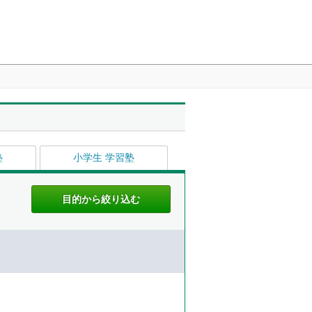
塾
小学生 学習塾