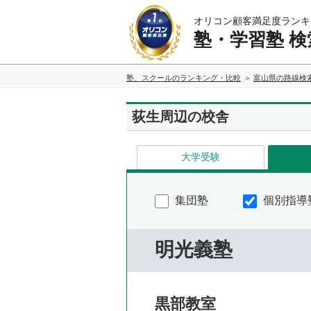
オリコン顧客満足度ランキ
塾・学習塾 検
塾、スクールのランキング・比較
富山県の路線検
荻生周辺の校舎
大学受験
集団塾
個別指導
明光義塾
黒部教室