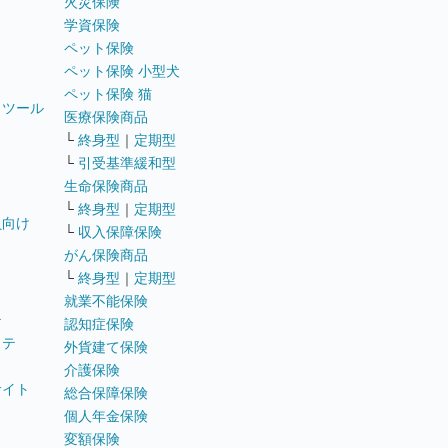
火災保険
学資保険
ペット保険
ペット保険 小型犬
ペット保険 猫
トツール
医療保険商品
└
終身型
｜
定期型
└
引受基準緩和型
生命保険商品
└
終身型
｜
定期型
員向け
└
収入保障保険
がん保険商品
└
終身型
｜
定期型
就業不能保険
テ
認知症保険
ステ
外貨建て保険
介護保険
サイト
総合保障保険
個人年金保険
変額保険