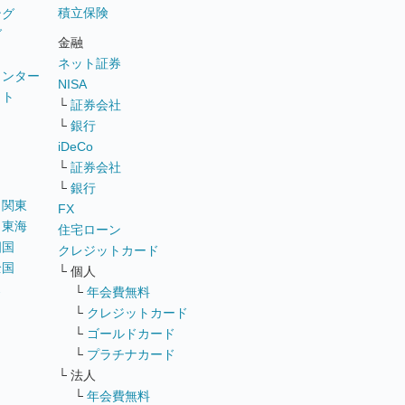
積立保険
ング
グ
金融
ネット証券
ウンター
NISA
イト
└
証券会社
リ
└
銀行
iDeCo
└
証券会社
└
銀行
｜
関東
FX
｜
東海
住宅ローン
四国
クレジットカード
全国
└ 個人
ス
└
年会費無料
└
クレジットカード
└
ゴールドカード
└
プラチナカード
└ 法人
└
年会費無料