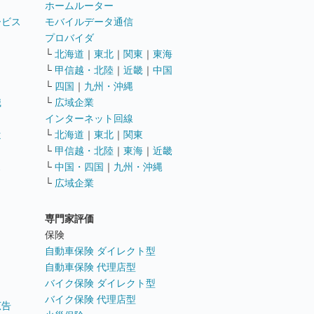
ホームルーター
ービス
モバイルデータ通信
ト
プロバイダ
└
北海道
｜
東北
｜
関東
｜
東海
└
甲信越・北陸
｜
近畿
｜
中国
└
四国
｜
九州・沖縄
職
└
広域企業
インターネット回線
遣
└
北海道
｜
東北
｜
関東
└
甲信越・北陸
｜
東海
｜
近畿
ス
└
中国・四国
｜
九州・沖縄
└
広域企業
専門家評価
ト
保険
自動車保険 ダイレクト型
自動車保険 代理店型
バイク保険 ダイレクト型
バイク保険 代理店型
広告