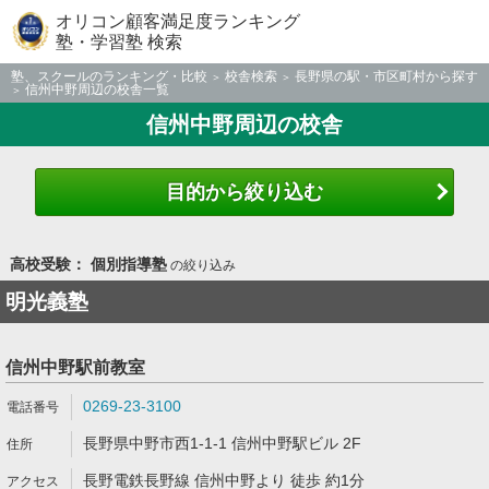
オリコン顧客満足度ランキング
塾・学習塾 検索
塾、スクールのランキング・比較
校舎検索
長野県の駅・市区町村から探す
信州中野周辺の校舎一覧
信州中野周辺の校舎
目的から絞り込む
高校受験： 個別指導塾
の絞り込み
明光義塾
信州中野駅前教室
0269-23-3100
長野県中野市西1-1-1 信州中野駅ビル 2F
長野電鉄長野線 信州中野より 徒歩 約1分