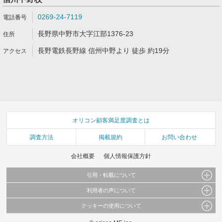
0269-24-7119
長野県中野市大字江部1376-23
長野電鉄長野線 信州中野より 徒歩 約19分
オリコン顧客満足度調査とは
調査方法
掲載規約
お問い合わせ
会社概要
個人情報保護方針
引用・転載について
利用者の声について
当サイトで公開されている情報（文字、写真、イラスト、画像データ等）及びこれらの配
置・編集および構造などについての著作権は株式会社oricon MEに帰属しております。
クッキーの使用について
当サイトに掲載している内容はすべてサービスの利用者が提出された見解・感想です。
これらの情報を権利者の許可なく無断転載・複製などの二次利用を行うことは固く禁じて
弊社が内容について正確性を含め一切保証するものではありません。
おります。