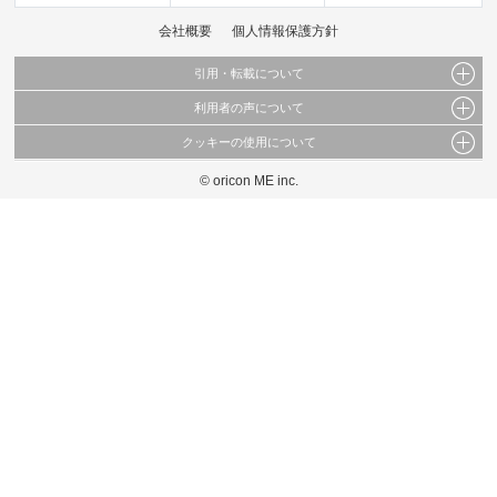
会社概要
個人情報保護方針
引用・転載について
利用者の声について
当サイトで公開されている情報（文字、写真、イラスト、画像データ等）及びこれらの配
置・編集および構造などについての著作権は株式会社oricon MEに帰属しております。
クッキーの使用について
当サイトに掲載している内容はすべてサービスの利用者が提出された見解・感想です。
これらの情報を権利者の許可なく無断転載・複製などの二次利用を行うことは固く禁じて
弊社が内容について正確性を含め一切保証するものではありません。
おります。
© oricon ME inc.
このサイトでは Cookie を使用して、ユーザーに合わせたコンテンツや広告の表示、ソー
弊社の見解・ 意見ではないことをご理解いただいた上でご覧ください。
シャル メディア機能の提供、広告の表示回数やクリック数の測定を行っています。
また、ユーザーによるサイトの利用状況についても情報を収集し、ソーシャル メディア
や広告配信、データ解析の各パートナーに提供しています。
各パートナーは、この情報とユーザーが各パートナーに提供した他の情報や、ユーザーが
各パートナーのサービスを使用したときに収集した他の情報を組み合わせて使用すること
があります。