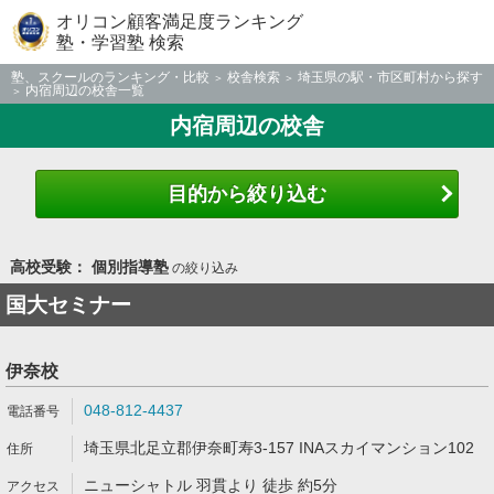
オリコン顧客満足度ランキング
塾・学習塾 検索
塾、スクールのランキング・比較
校舎検索
埼玉県の駅・市区町村から探す
内宿周辺の校舎一覧
内宿周辺の校舎
目的から絞り込む
高校受験： 個別指導塾
の絞り込み
国大セミナー
伊奈校
048-812-4437
埼玉県北足立郡伊奈町寿3-157 INAスカイマンション102
ニューシャトル 羽貫より 徒歩 約5分