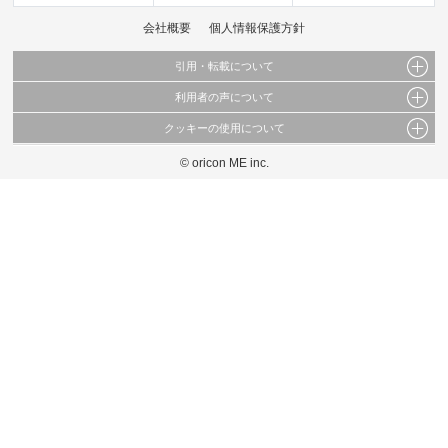
会社概要
個人情報保護方針
引用・転載について
利用者の声について
当サイトで公開されている情報（文字、写真、イラスト、画像データ等）及びこれらの配
置・編集および構造などについての著作権は株式会社oricon MEに帰属しております。
クッキーの使用について
当サイトに掲載している内容はすべてサービスの利用者が提出された見解・感想です。
これらの情報を権利者の許可なく無断転載・複製などの二次利用を行うことは固く禁じて
弊社が内容について正確性を含め一切保証するものではありません。
おります。
© oricon ME inc.
このサイトでは Cookie を使用して、ユーザーに合わせたコンテンツや広告の表示、ソー
弊社の見解・ 意見ではないことをご理解いただいた上でご覧ください。
シャル メディア機能の提供、広告の表示回数やクリック数の測定を行っています。
また、ユーザーによるサイトの利用状況についても情報を収集し、ソーシャル メディア
や広告配信、データ解析の各パートナーに提供しています。
各パートナーは、この情報とユーザーが各パートナーに提供した他の情報や、ユーザーが
各パートナーのサービスを使用したときに収集した他の情報を組み合わせて使用すること
があります。