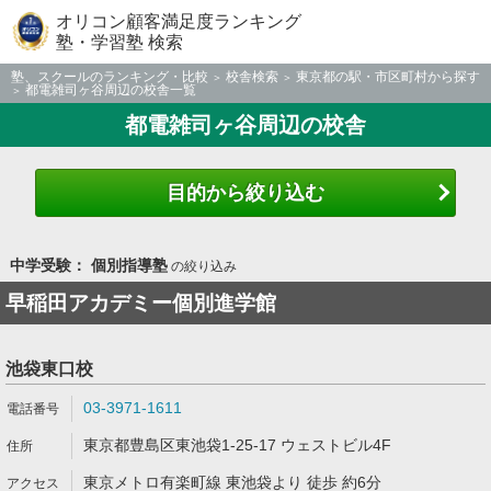
オリコン顧客満足度ランキング
塾・学習塾 検索
塾、スクールのランキング・比較
校舎検索
東京都の駅・市区町村から探す
都電雑司ヶ谷周辺の校舎一覧
都電雑司ヶ谷周辺の校舎
目的から絞り込む
中学受験： 個別指導塾
の絞り込み
早稲田アカデミー個別進学館
池袋東口校
03-3971-1611
東京都豊島区東池袋1-25-17 ウェストビル4F
東京メトロ有楽町線 東池袋より 徒歩 約6分