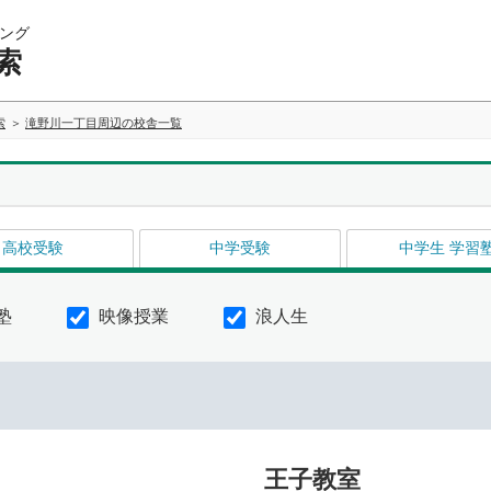
ング
索
索
滝野川一丁目周辺の校舎一覧
高校受験
中学受験
中学生 学習
塾
映像授業
浪人生
王子教室