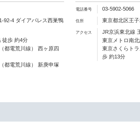
03-5902-5066
-92-4 ダイアパレス西巣鴨
東京都北区王子2-
JR京浜東北線 
 徒歩 約4分
東京メトロ南北線
（都電荒川線） 西ヶ原四
東京さくらトラ
歩 約13分
（都電荒川線） 新庚申塚