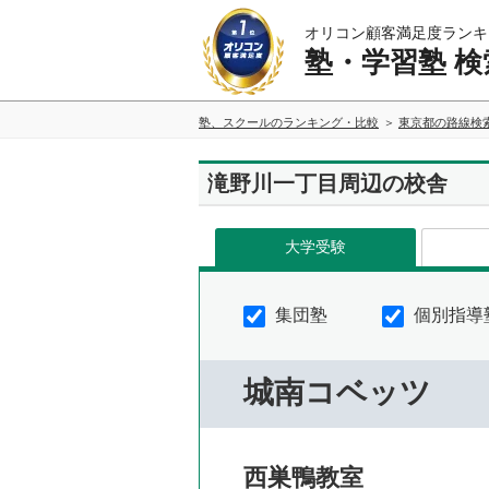
オリコン顧客満足度ランキ
塾・学習塾 検
塾、スクールのランキング・比較
東京都の路線検
滝野川一丁目周辺の校舎
大学受験
集団塾
個別指導
城南コベッツ
西巣鴨教室