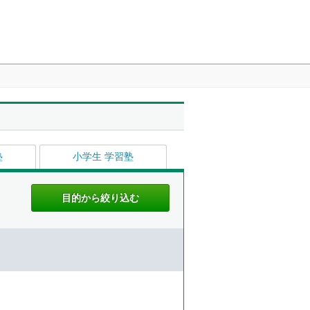
塾
小学生 学習塾