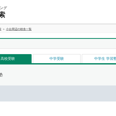
ング
索
索
小台周辺の校舎一覧
高校受験
中学受験
中学生 学習
塾