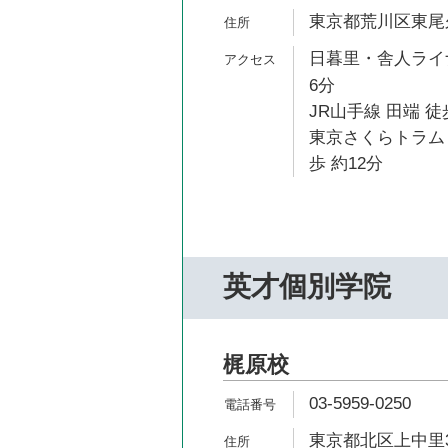
東京都荒川区東尾久4
日暮里・舎人ライナ
6分
JR山手線 田端 徒
東京さくらトラム
歩 約12分
英才個別学院
梶原校
03-5959-0250
東京都北区上中里3-