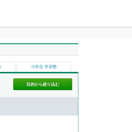
塾
小学生 学習塾