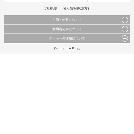
会社概要
個人情報保護方針
引用・転載について
利用者の声について
当サイトで公開されている情報（文字、写真、イラスト、画像データ等）及びこれらの配
置・編集および構造などについての著作権は株式会社oricon MEに帰属しております。
クッキーの使用について
当サイトに掲載している内容はすべてサービスの利用者が提出された見解・感想です。
これらの情報を権利者の許可なく無断転載・複製などの二次利用を行うことは固く禁じて
弊社が内容について正確性を含め一切保証するものではありません。
おります。
© oricon ME inc.
このサイトでは Cookie を使用して、ユーザーに合わせたコンテンツや広告の表示、ソー
弊社の見解・ 意見ではないことをご理解いただいた上でご覧ください。
シャル メディア機能の提供、広告の表示回数やクリック数の測定を行っています。
また、ユーザーによるサイトの利用状況についても情報を収集し、ソーシャル メディア
や広告配信、データ解析の各パートナーに提供しています。
各パートナーは、この情報とユーザーが各パートナーに提供した他の情報や、ユーザーが
各パートナーのサービスを使用したときに収集した他の情報を組み合わせて使用すること
があります。