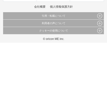
会社概要
個人情報保護方針
引用・転載について
利用者の声について
当サイトで公開されている情報（文字、写真、イラスト、画像データ等）及びこれらの配
置・編集および構造などについての著作権は株式会社oricon MEに帰属しております。
クッキーの使用について
当サイトに掲載している内容はすべてサービスの利用者が提出された見解・感想です。
これらの情報を権利者の許可なく無断転載・複製などの二次利用を行うことは固く禁じて
弊社が内容について正確性を含め一切保証するものではありません。
おります。
© oricon ME inc.
このサイトでは Cookie を使用して、ユーザーに合わせたコンテンツや広告の表示、ソー
弊社の見解・ 意見ではないことをご理解いただいた上でご覧ください。
シャル メディア機能の提供、広告の表示回数やクリック数の測定を行っています。
また、ユーザーによるサイトの利用状況についても情報を収集し、ソーシャル メディア
や広告配信、データ解析の各パートナーに提供しています。
各パートナーは、この情報とユーザーが各パートナーに提供した他の情報や、ユーザーが
各パートナーのサービスを使用したときに収集した他の情報を組み合わせて使用すること
があります。