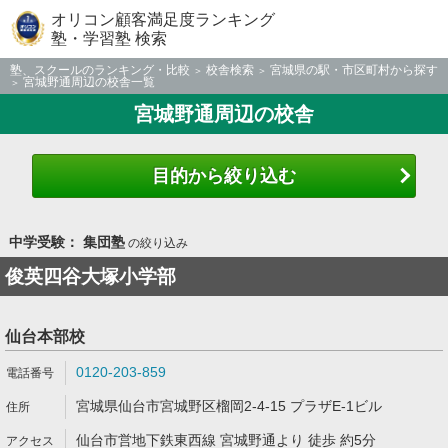
オリコン顧客満足度ランキング
塾・学習塾 検索
塾、スクールのランキング・比較
校舎検索
宮城県の駅・市区町村から探す
宮城野通周辺の校舎一覧
宮城野通周辺の校舎
目的から絞り込む
中学受験： 集団塾
の絞り込み
俊英四谷大塚小学部
仙台本部校
0120-203-859
宮城県仙台市宮城野区榴岡2-4-15 プラザE-1ビル
仙台市営地下鉄東西線 宮城野通より 徒歩 約5分