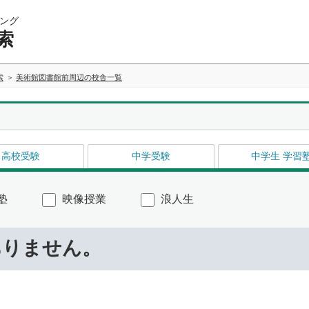
ング
索
索
美術館図書館前周辺の校舎一覧
高校受験
中学受験
中学生 学習
塾
映像授業
浪人生
ありません。