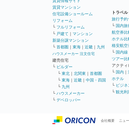
賃貸情報サイト
賃貸マンション
トラベル
住宅設備ショールーム
旅行予約
リフォーム
└
国内旅
└
フルリフォーム
航空券比
└
戸建て
｜
マンション
ホテル比
新築分譲マンション
格安航空券
└
首都圏
｜
東海
｜
近畿
｜
九州
└
国内線
ハウスメーカー 注文住宅
ツアー比
建売住宅
アクティ
└
ビルダー
└
国内
｜
└
東北
｜
北関東
｜
首都圏
ホテル
└
東海
｜
近畿
｜
中国・四国
└
ビジネ
└
九州
└
観光利
└
ハウスメーカー
└
デベロッパー
会社概要
ニュ