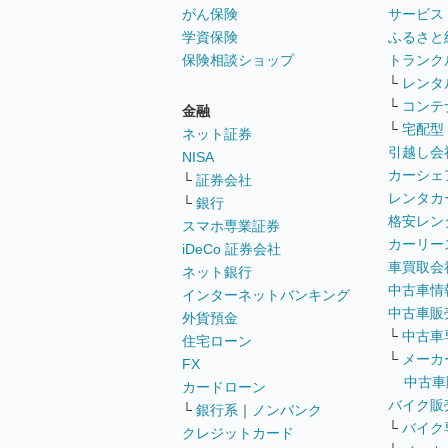
がん保険
サービス
学資保険
ふるさと
保険相談ショップ
トランク
└
レンタ
└
コンテ
金融
└
宅配型
ネット証券
引越し会
NISA
カーシェ
└
証券会社
レンタカ
└
銀行
格安レン
スマホ専業証券
カーリー
iDeCo 証券会社
車買取会
ネット銀行
中古車情
インターネットバンキング
中古車販
外貨預金
└
中古車
住宅ローン
└
メーカ
FX
中古車
カードローン
バイク販
└
銀行系
｜
ノンバンク
└
バイク
クレジットカード