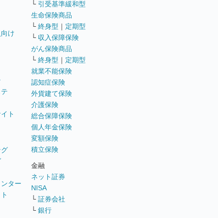
└
引受基準緩和型
生命保険商品
└
終身型
｜
定期型
員向け
└
収入保障保険
がん保険商品
└
終身型
｜
定期型
就業不能保険
テ
認知症保険
ステ
外貨建て保険
介護保険
サイト
総合保障保険
個人年金保険
変額保険
積立保険
ング
グ
金融
ネット証券
ウンター
NISA
イト
└
証券会社
リ
└
銀行