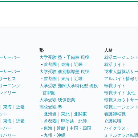
塾
人材
ーサーバー
大学受験 塾・予備校 現役
就活エージェン
└
首都圏
｜
東海
｜
近畿
就活サイト
ーサーバー
大学受験 個別指導塾 現役
逆求人型就活サ
サービス
└
首都圏
｜
東海
｜
近畿
アルバイト情報
リーニング
大学受験 難関大学特化型 現役
転職サイト
ンドリー
└
首都圏
転職サイト 女性
大学受験 映像授業
転職スカウトサ
｜
東海
｜
近畿
高校受験 塾
転職エージェン
ット
└
北海道
｜
東北
｜
北関東
看護師転職
｜
東海
｜
近畿
└
首都圏
｜
甲信越・北陸
介護転職
ーパー
└
東海
｜
近畿
｜
中国・四国
ハイクラス・
リバリー
└
九州・沖縄
ミドルクラス転