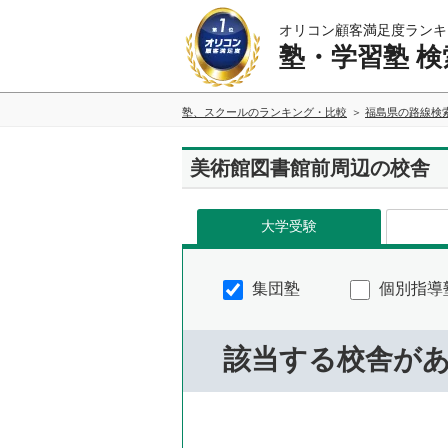
オリコン顧客満足度ランキ
塾・学習塾 検
塾、スクールのランキング・比較
福島県の路線検
美術館図書館前周辺の校舎
大学受験
集団塾
個別指導
該当する校舎が