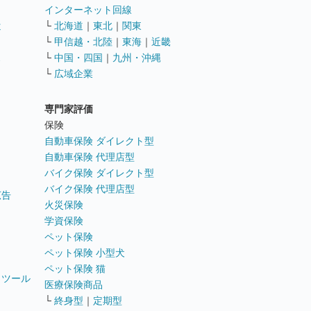
インターネット回線
遣
└
北海道
｜
東北
｜
関東
└
甲信越・北陸
｜
東海
｜
近畿
ス
└
中国・四国
｜
九州・沖縄
└
広域企業
専門家評価
ト
保険
自動車保険 ダイレクト型
自動車保険 代理店型
バイク保険 ダイレクト型
バイク保険 代理店型
広告
火災保険
学資保険
ペット保険
ペット保険 小型犬
ペット保険 猫
トツール
医療保険商品
└
終身型
｜
定期型