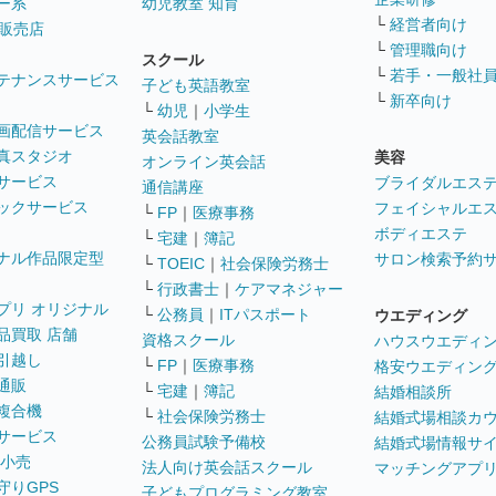
ー系
幼児教室 知育
└
経営者向け
販売店
└
管理職向け
スクール
└
若手・一般社
テナンスサービス
子ども英語教室
└
新卒向け
└
幼児
｜
小学生
画配信サービス
英会話教室
真スタジオ
美容
オンライン英会話
サービス
ブライダルエス
通信講座
ックサービス
フェイシャルエ
└
FP
｜
医療事務
ボディエステ
└
宅建
｜
簿記
ナル作品限定型
サロン検索予約
└
TOEIC
｜
社会保険労務士
└
行政書士
｜
ケアマネジャー
プリ オリジナル
└
公務員
｜
ITパスポート
ウエディング
品買取 店舗
資格スクール
ハウスウエディ
引越し
└
FP
｜
医療事務
格安ウエディン
通販
└
宅建
｜
簿記
結婚相談所
複合機
└
社会保険労務士
結婚式場相談カ
サービス
公務員試験予備校
結婚式場情報サ
 小売
法人向け英会話スクール
マッチングアプ
守りGPS
子どもプログラミング教室