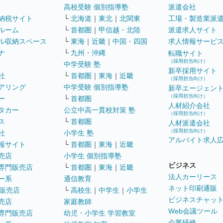
高校受験 個別指導塾
派遣会社
納税サイト
└
北海道
｜
東北
｜
北関東
工場・製造業派
ルーム
└
首都圏
｜
甲信越・北陸
派遣求人サイト
ル収納スペース
└
東海
｜
近畿
｜
中国・四国
求人情報サービ
ナ
└
九州・沖縄
転職サイト
（採用担当向け）
中学受験 塾
新卒採用サイト
社
└
首都圏
｜
東海
｜
近畿
（採用担当向け）
アリング
中学受験 個別指導塾
新卒エージェン
（採用担当向け）
ー
└
首都圏
人材紹介会社
タカー
公立中高一貫校対策 塾
（採用担当向け）
ス
└
首都圏
人材派遣会社
（採用担当向け）
社
小学生 塾
アルバイト求人
報サイト
└
首都圏
｜
東海
｜
近畿
売店
小学生 個別指導塾
ビジネス
専門販売店
└
首都圏
｜
東海
｜
近畿
法人カーリース
ー系
通信教育
ネット印刷通販
販売店
└
高校生
｜
中学生
｜
小学生
ビジネスチャッ
売店
家庭教師
Web会議ツール
専門販売店
幼児・小学生 学習教室
企業研修