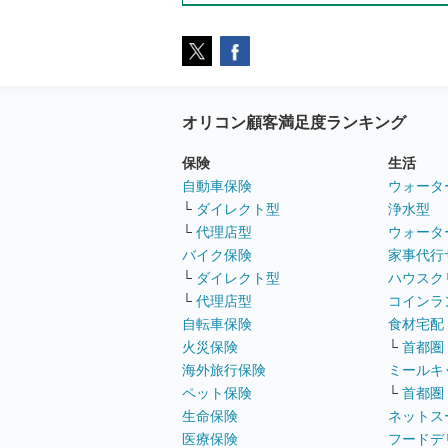
オリコン顧客満足度ランキング
保険
生活
自動車保険
ウォータ
└
ダイレクト型
浄水型
└
代理店型
ウォータ
バイク保険
家事代行
└
ダイレクト型
ハウスク
└
代理店型
コインラ
自転車保険
食材宅配
火災保険
└
首都圏
海外旅行保険
ミールキ
ペット保険
└
首都圏
生命保険
ネットス
医療保険
フードデ