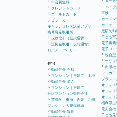
└
メーカ
└
年会費無料
バイク
└
クレジットカード
車検
└
ゴールドカード
カーメン
デビットカード
カフェ
キャッシュレス決済アプリ
定額制動
暗号資産取引所
子ども写
└
現物取引（仮想通貨）
電子書籍
└
証拠金取引（仮想通貨）
電子コミ
ロボアドバイザー
└
総合型
└
オリジ
住宅
└
出版社
不動産仲介 売却
マンガア
└
マンション
｜
戸建て
｜
土地
ブランド
不動産仲介 購入
オフィス
└
マンション
｜
戸建て
オフィス
分譲マンション管理会社
オフィス
└
首都圏
｜
東海
｜
近畿
｜
九州
福利厚生
マンション大規模修繕
電力会社
不動産仲介 賃貸
子ども見