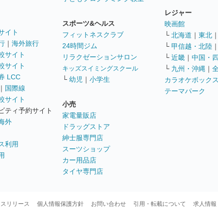
レジャー
スポーツ&ヘルス
映画館
サイト
フィットネスクラブ
└
北海道
｜
東北
行
｜
海外旅行
24時間ジム
└
甲信越・北陸
較サイト
リラクゼーションサロン
└
近畿
｜
中国・
較サイト
キッズスイミングスクール
└
九州・沖縄
｜
 LCC
└
幼児
｜
小学生
カラオケボック
｜
国際線
テーマパーク
較サイト
小売
ビティ予約サイト
家電量販店
海外
ドラッグストア
紳士服専門店
ス利用
スーツショップ
用
カー用品店
タイヤ専門店
ースリリース
個人情報保護方針
お問い合わせ
引用・転載について
求人情報