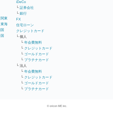
iDeCo
└
証券会社
└
銀行
｜
関東
FX
｜
東海
住宅ローン
四国
クレジットカード
全国
└ 個人
ス
└
年会費無料
└
クレジットカード
└
ゴールドカード
└
プラチナカード
└ 法人
└
年会費無料
└
クレジットカード
└
ゴールドカード
└
プラチナカード
© oricon ME inc.