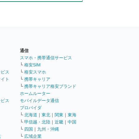
通信
ト
スマホ・携帯通信サービス
└
格安SIM
ービス
└
格安スマホ
サイト
└
携帯キャリア
└
携帯キャリア格安ブランド
ホームルーター
ービス
モバイルデータ通信
ト
プロバイダ
└
北海道
｜
東北
｜
関東
｜
東海
└
甲信越・北陸
｜
近畿
｜
中国
└
四国
｜
九州・沖縄
職
└
広域企業