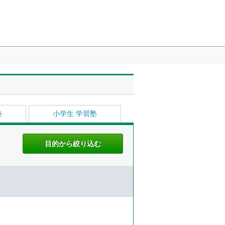
塾
小学生 学習塾