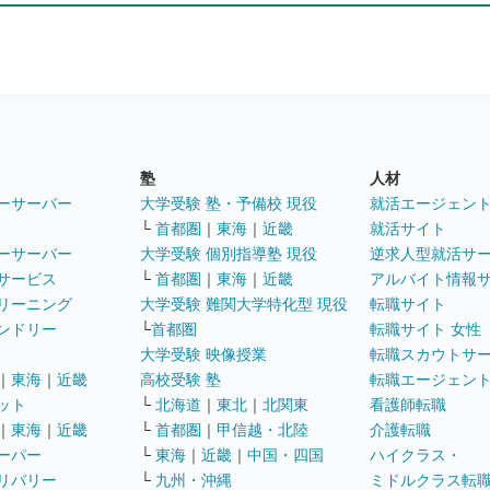
塾
人材
ーサーバー
大学受験 塾・予備校 現役
就活エージェン
└
首都圏
｜
東海
｜
近畿
就活サイト
ーサーバー
大学受験 個別指導塾 現役
逆求人型就活サ
サービス
└
首都圏
｜
東海
｜
近畿
アルバイト情報
リーニング
大学受験 難関大学特化型 現役
転職サイト
ンドリー
└
首都圏
転職サイト 女性
大学受験 映像授業
転職スカウトサ
｜
東海
｜
近畿
高校受験 塾
転職エージェン
ット
└
北海道
｜
東北
｜
北関東
看護師転職
｜
東海
｜
近畿
└
首都圏
｜
甲信越・北陸
介護転職
ーパー
└
東海
｜
近畿
｜
中国・四国
ハイクラス・
リバリー
└
九州・沖縄
ミドルクラス転