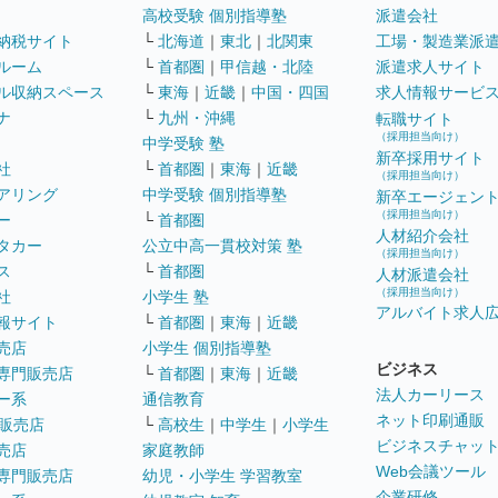
高校受験 個別指導塾
派遣会社
納税サイト
└
北海道
｜
東北
｜
北関東
工場・製造業派
ルーム
└
首都圏
｜
甲信越・北陸
派遣求人サイト
ル収納スペース
└
東海
｜
近畿
｜
中国・四国
求人情報サービ
ナ
└
九州・沖縄
転職サイト
（採用担当向け）
中学受験 塾
新卒採用サイト
社
└
首都圏
｜
東海
｜
近畿
（採用担当向け）
アリング
中学受験 個別指導塾
新卒エージェン
（採用担当向け）
ー
└
首都圏
人材紹介会社
タカー
公立中高一貫校対策 塾
（採用担当向け）
ス
└
首都圏
人材派遣会社
（採用担当向け）
社
小学生 塾
アルバイト求人
報サイト
└
首都圏
｜
東海
｜
近畿
売店
小学生 個別指導塾
ビジネス
専門販売店
└
首都圏
｜
東海
｜
近畿
法人カーリース
ー系
通信教育
ネット印刷通販
販売店
└
高校生
｜
中学生
｜
小学生
ビジネスチャッ
売店
家庭教師
Web会議ツール
専門販売店
幼児・小学生 学習教室
企業研修