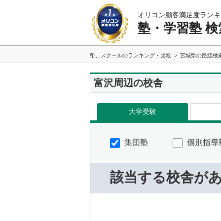
オリコン顧客満足度ランキ
塾・学習塾 検
塾、スクールのランキング・比較
宮城県の路線検
富沢周辺の校舎
大学受験
集団塾
個別指導
該当する校舎が