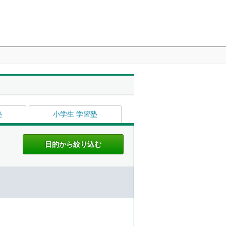
塾
小学生 学習塾