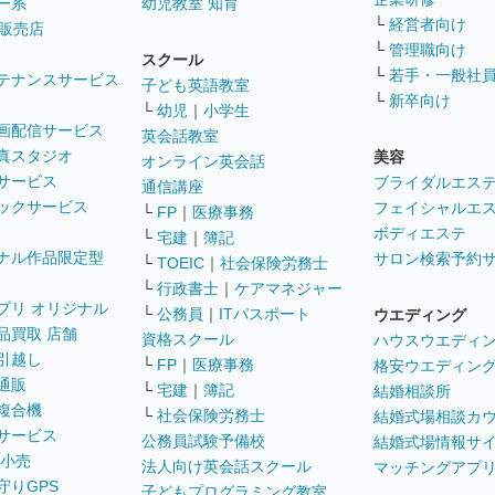
ー系
幼児教室 知育
└
経営者向け
販売店
└
管理職向け
スクール
└
若手・一般社
テナンスサービス
子ども英語教室
└
新卒向け
└
幼児
｜
小学生
画配信サービス
英会話教室
真スタジオ
美容
オンライン英会話
サービス
ブライダルエス
通信講座
ックサービス
フェイシャルエ
└
FP
｜
医療事務
ボディエステ
└
宅建
｜
簿記
ナル作品限定型
サロン検索予約
└
TOEIC
｜
社会保険労務士
└
行政書士
｜
ケアマネジャー
プリ オリジナル
└
公務員
｜
ITパスポート
ウエディング
品買取 店舗
資格スクール
ハウスウエディ
引越し
└
FP
｜
医療事務
格安ウエディン
通販
└
宅建
｜
簿記
結婚相談所
複合機
└
社会保険労務士
結婚式場相談カ
サービス
公務員試験予備校
結婚式場情報サ
 小売
法人向け英会話スクール
マッチングアプ
守りGPS
子どもプログラミング教室