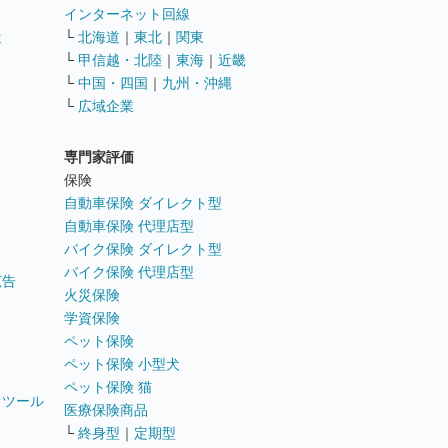
インターネット回線
遣
└
北海道
｜
東北
｜
関東
└
甲信越・北陸
｜
東海
｜
近畿
ス
└
中国・四国
｜
九州・沖縄
└
広域企業
専門家評価
ト
保険
自動車保険 ダイレクト型
自動車保険 代理店型
バイク保険 ダイレクト型
バイク保険 代理店型
広告
火災保険
学資保険
ペット保険
ペット保険 小型犬
ペット保険 猫
トツール
医療保険商品
└
終身型
｜
定期型