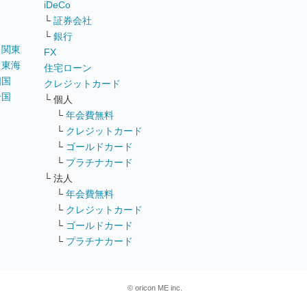
iDeCo
└
証券会社
└
銀行
｜
関東
FX
｜
東海
住宅ローン
四国
クレジットカード
全国
└ 個人
ス
└
年会費無料
└
クレジットカード
└
ゴールドカード
└
プラチナカード
└ 法人
└
年会費無料
└
クレジットカード
└
ゴールドカード
└
プラチナカード
© oricon ME inc.