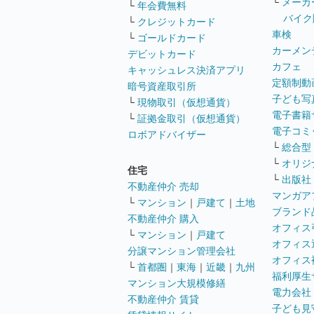
└
メーカ
└
年会費無料
バイク
└
クレジットカード
車検
└
ゴールドカード
カーメン
デビットカード
カフェ
キャッシュレス決済アプリ
定額制動
暗号資産取引所
子ども写
└
現物取引（仮想通貨）
電子書籍
└
証拠金取引（仮想通貨）
電子コミ
ロボアドバイザー
└
総合型
└
オリジ
住宅
└
出版社
不動産仲介 売却
マンガア
└
マンション
｜
戸建て
｜
土地
ブランド
不動産仲介 購入
オフィス
└
マンション
｜
戸建て
オフィス
分譲マンション管理会社
オフィス
└
首都圏
｜
東海
｜
近畿
｜
九州
福利厚生
マンション大規模修繕
電力会社
不動産仲介 賃貸
子ども見