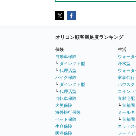
オリコン顧客満足度ランキング
保険
生活
自動車保険
ウォータ
└
ダイレクト型
浄水型
└
代理店型
ウォータ
バイク保険
家事代行
└
ダイレクト型
ハウスク
└
代理店型
コインラ
自転車保険
食材宅配
火災保険
└
首都圏
海外旅行保険
ミールキ
ペット保険
└
首都圏
生命保険
ネットス
医療保険
フードデ