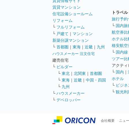
賃貸情報サイト
賃貸マンション
トラベル
住宅設備ショールーム
旅行予約
リフォーム
└
国内旅
└
フルリフォーム
航空券比
└
戸建て
｜
マンション
ホテル比
新築分譲マンション
格安航空券
└
首都圏
｜
東海
｜
近畿
｜
九州
└
国内線
ハウスメーカー 注文住宅
ツアー比
建売住宅
アクティ
└
ビルダー
└
国内
｜
└
東北
｜
北関東
｜
首都圏
ホテル
└
東海
｜
近畿
｜
中国・四国
└
ビジネ
└
九州
└
観光利
└
ハウスメーカー
└
デベロッパー
会社概要
ニュ