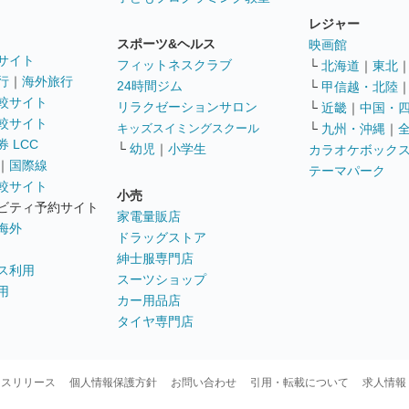
レジャー
スポーツ&ヘルス
映画館
サイト
フィットネスクラブ
└
北海道
｜
東北
行
｜
海外旅行
24時間ジム
└
甲信越・北陸
較サイト
リラクゼーションサロン
└
近畿
｜
中国・
較サイト
キッズスイミングスクール
└
九州・沖縄
｜
 LCC
└
幼児
｜
小学生
カラオケボック
｜
国際線
テーマパーク
較サイト
小売
ビティ予約サイト
家電量販店
海外
ドラッグストア
紳士服専門店
ス利用
スーツショップ
用
カー用品店
タイヤ専門店
ースリリース
個人情報保護方針
お問い合わせ
引用・転載について
求人情報