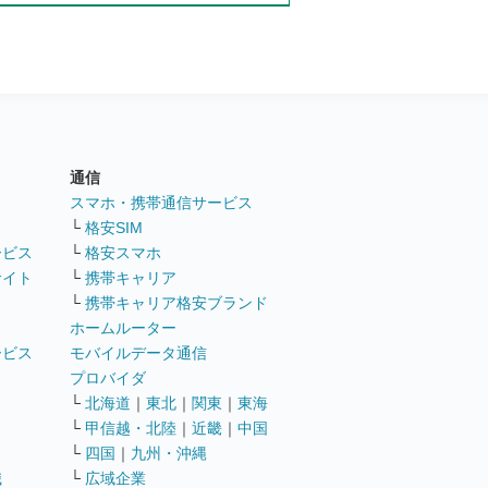
通信
ト
スマホ・携帯通信サービス
└
格安SIM
ービス
└
格安スマホ
サイト
└
携帯キャリア
└
携帯キャリア格安ブランド
ホームルーター
ービス
モバイルデータ通信
ト
プロバイダ
└
北海道
｜
東北
｜
関東
｜
東海
└
甲信越・北陸
｜
近畿
｜
中国
└
四国
｜
九州・沖縄
職
└
広域企業