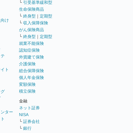
└
引受基準緩和型
生命保険商品
└
終身型
｜
定期型
員向け
└
収入保障保険
がん保険商品
└
終身型
｜
定期型
就業不能保険
テ
認知症保険
ステ
外貨建て保険
介護保険
サイト
総合保障保険
個人年金保険
変額保険
積立保険
ング
グ
金融
ネット証券
ウンター
NISA
イト
└
証券会社
リ
└
銀行