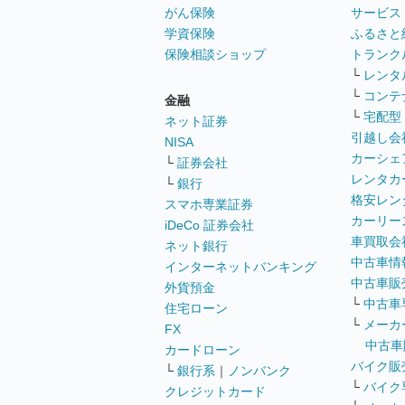
がん保険
サービス
学資保険
ふるさと
保険相談ショップ
トランク
└
レンタ
└
コンテ
金融
└
宅配型
ネット証券
引越し会
NISA
カーシェ
└
証券会社
レンタカ
└
銀行
格安レン
スマホ専業証券
カーリー
iDeCo 証券会社
車買取会
ネット銀行
中古車情
インターネットバンキング
中古車販
外貨預金
└
中古車
住宅ローン
└
メーカ
FX
中古車
カードローン
バイク販
└
銀行系
｜
ノンバンク
└
バイク
クレジットカード