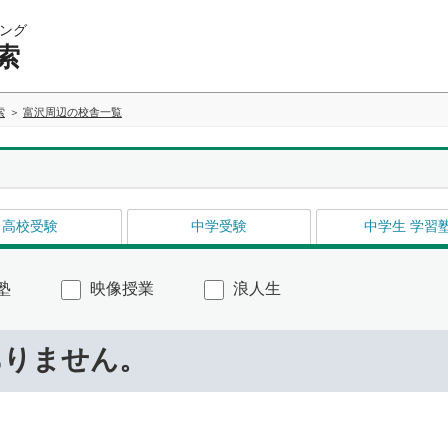
ング
索
索
富沢周辺の校舎一覧
高校受験
中学受験
中学生 学習
塾
映像授業
浪人生
ありません。