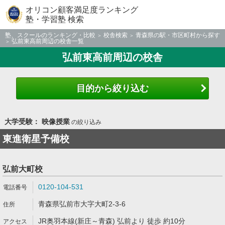
オリコン顧客満足度ランキング
塾・学習塾 検索
塾、スクールのランキング・比較
校舎検索
青森県の駅・市区町村から探す
弘前東高前周辺の校舎一覧
弘前東高前周辺の校舎
目的から絞り込む
大学受験： 映像授業
の絞り込み
東進衛星予備校
弘前大町校
0120-104-531
青森県弘前市大字大町2-3-6
JR奥羽本線(新庄～青森) 弘前より 徒歩 約10分