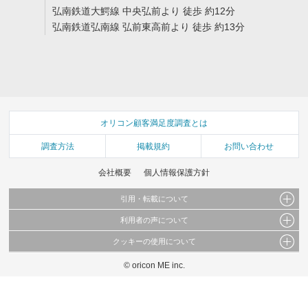
弘南鉄道大鰐線 中央弘前より 徒歩 約12分
弘南鉄道弘南線 弘前東高前より 徒歩 約13分
オリコン顧客満足度調査とは
調査方法
掲載規約
お問い合わせ
会社概要
個人情報保護方針
引用・転載について
利用者の声について
当サイトで公開されている情報（文字、写真、イラスト、画像データ等）及びこれらの配
置・編集および構造などについての著作権は株式会社oricon MEに帰属しております。
クッキーの使用について
当サイトに掲載している内容はすべてサービスの利用者が提出された見解・感想です。
これらの情報を権利者の許可なく無断転載・複製などの二次利用を行うことは固く禁じて
弊社が内容について正確性を含め一切保証するものではありません。
おります。
© oricon ME inc.
このサイトでは Cookie を使用して、ユーザーに合わせたコンテンツや広告の表示、ソー
弊社の見解・ 意見ではないことをご理解いただいた上でご覧ください。
シャル メディア機能の提供、広告の表示回数やクリック数の測定を行っています。
また、ユーザーによるサイトの利用状況についても情報を収集し、ソーシャル メディア
や広告配信、データ解析の各パートナーに提供しています。