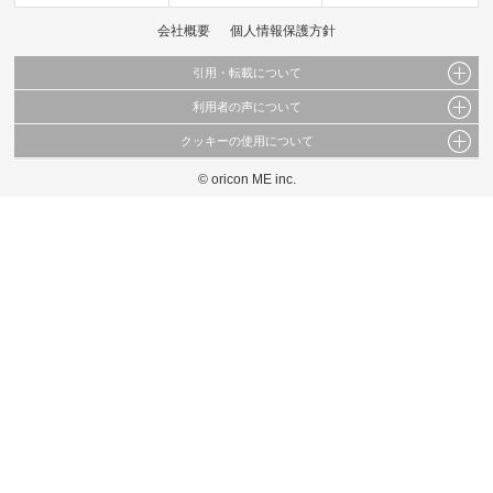
会社概要
個人情報保護方針
引用・転載について
利用者の声について
当サイトで公開されている情報（文字、写真、イラスト、画像データ等）及びこれらの配
置・編集および構造などについての著作権は株式会社oricon MEに帰属しております。
クッキーの使用について
当サイトに掲載している内容はすべてサービスの利用者が提出された見解・感想です。
これらの情報を権利者の許可なく無断転載・複製などの二次利用を行うことは固く禁じて
弊社が内容について正確性を含め一切保証するものではありません。
おります。
© oricon ME inc.
このサイトでは Cookie を使用して、ユーザーに合わせたコンテンツや広告の表示、ソー
弊社の見解・ 意見ではないことをご理解いただいた上でご覧ください。
シャル メディア機能の提供、広告の表示回数やクリック数の測定を行っています。
また、ユーザーによるサイトの利用状況についても情報を収集し、ソーシャル メディア
や広告配信、データ解析の各パートナーに提供しています。
各パートナーは、この情報とユーザーが各パートナーに提供した他の情報や、ユーザーが
各パートナーのサービスを使用したときに収集した他の情報を組み合わせて使用すること
があります。