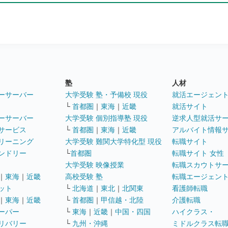
塾
人材
ーサーバー
大学受験 塾・予備校 現役
就活エージェン
└
首都圏
｜
東海
｜
近畿
就活サイト
ーサーバー
大学受験 個別指導塾 現役
逆求人型就活サ
サービス
└
首都圏
｜
東海
｜
近畿
アルバイト情報
リーニング
大学受験 難関大学特化型 現役
転職サイト
ンドリー
└
首都圏
転職サイト 女性
大学受験 映像授業
転職スカウトサ
｜
東海
｜
近畿
高校受験 塾
転職エージェン
ット
└
北海道
｜
東北
｜
北関東
看護師転職
｜
東海
｜
近畿
└
首都圏
｜
甲信越・北陸
介護転職
ーパー
└
東海
｜
近畿
｜
中国・四国
ハイクラス・
リバリー
└
九州・沖縄
ミドルクラス転