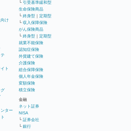
└
引受基準緩和型
生命保険商品
└
終身型
｜
定期型
員向け
└
収入保障保険
がん保険商品
└
終身型
｜
定期型
就業不能保険
テ
認知症保険
ステ
外貨建て保険
介護保険
サイト
総合保障保険
個人年金保険
変額保険
積立保険
ング
グ
金融
ネット証券
ウンター
NISA
イト
└
証券会社
リ
└
銀行