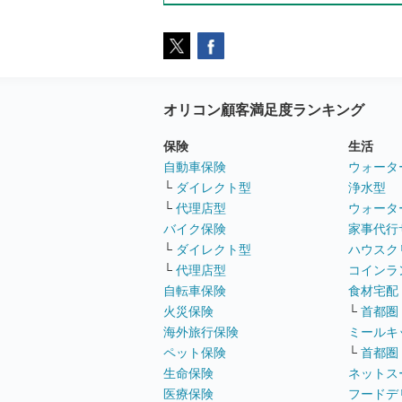
オリコン顧客満足度ランキング
保険
生活
自動車保険
ウォータ
└
ダイレクト型
浄水型
└
代理店型
ウォータ
バイク保険
家事代行
└
ダイレクト型
ハウスク
└
代理店型
コインラ
自転車保険
食材宅配
火災保険
└
首都圏
海外旅行保険
ミールキ
ペット保険
└
首都圏
生命保険
ネットス
医療保険
フードデ