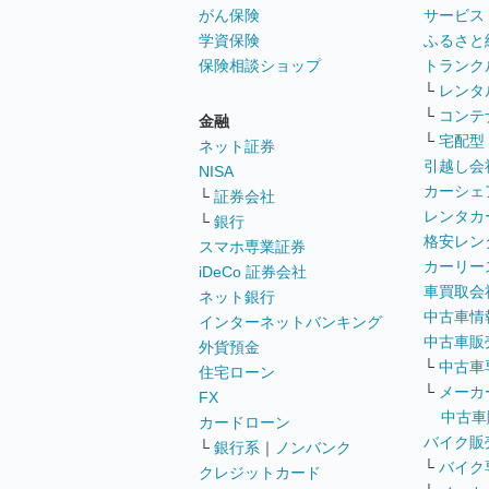
がん保険
サービス
学資保険
ふるさと
保険相談ショップ
トランク
└
レンタ
└
コンテ
金融
└
宅配型
ネット証券
引越し会
NISA
カーシェ
└
証券会社
レンタカ
└
銀行
格安レン
スマホ専業証券
カーリー
iDeCo 証券会社
車買取会
ネット銀行
中古車情
インターネットバンキング
中古車販
外貨預金
└
中古車
住宅ローン
└
メーカ
FX
中古車
カードローン
バイク販
└
銀行系
｜
ノンバンク
└
バイク
クレジットカード