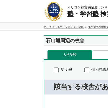
オリコン顧客満足度ランキ
塾・学習塾 検
塾、スクールのランキング・比較
北海道の路線検
石山通周辺の校舎
大学受験
集団塾
個別指導
該当する校舎が