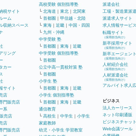
高校受験 個別指導塾
派遣会社
納税サイト
└
北海道
｜
東北
｜
北関東
工場・製造業派
ルーム
└
首都圏
｜
甲信越・北陸
派遣求人サイト
ル収納スペース
└
東海
｜
近畿
｜
中国・四国
求人情報サービ
ナ
└
九州・沖縄
転職サイト
（採用担当向け）
中学受験 塾
新卒採用サイト
社
└
首都圏
｜
東海
｜
近畿
（採用担当向け）
アリング
中学受験 個別指導塾
新卒エージェン
（採用担当向け）
ー
└
首都圏
人材紹介会社
タカー
公立中高一貫校対策 塾
（採用担当向け）
ス
└
首都圏
人材派遣会社
（採用担当向け）
社
小学生 塾
アルバイト求人
報サイト
└
首都圏
｜
東海
｜
近畿
売店
小学生 個別指導塾
ビジネス
専門販売店
└
首都圏
｜
東海
｜
近畿
法人カーリース
ー系
通信教育
ネット印刷通販
販売店
└
高校生
｜
中学生
｜
小学生
ビジネスチャッ
売店
家庭教師
Web会議ツール
専門販売店
幼児・小学生 学習教室
企業研修