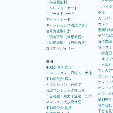
└
メーカ
└
年会費無料
バイク
└
クレジットカード
車検
└
ゴールドカード
カーメン
デビットカード
カフェ
キャッシュレス決済アプリ
定額制動
暗号資産取引所
子ども写
└
現物取引（仮想通貨）
電子書籍
└
証拠金取引（仮想通貨）
電子コミ
ロボアドバイザー
└
総合型
└
オリジ
住宅
└
出版社
不動産仲介 売却
マンガア
└
マンション
｜
戸建て
｜
土地
ブランド
不動産仲介 購入
オフィス
└
マンション
｜
戸建て
オフィス
分譲マンション管理会社
オフィス
└
首都圏
｜
東海
｜
近畿
｜
九州
福利厚生
マンション大規模修繕
電力会社
不動産仲介 賃貸
子ども見