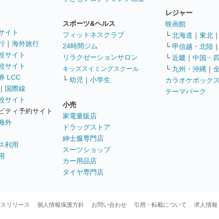
レジャー
スポーツ&ヘルス
映画館
サイト
フィットネスクラブ
└
北海道
｜
東北
行
｜
海外旅行
24時間ジム
└
甲信越・北陸
較サイト
リラクゼーションサロン
└
近畿
｜
中国・
較サイト
キッズスイミングスクール
└
九州・沖縄
｜
 LCC
└
幼児
｜
小学生
カラオケボック
｜
国際線
テーマパーク
較サイト
小売
ビティ予約サイト
家電量販店
海外
ドラッグストア
紳士服専門店
ス利用
スーツショップ
用
カー用品店
タイヤ専門店
ースリリース
個人情報保護方針
お問い合わせ
引用・転載について
求人情報