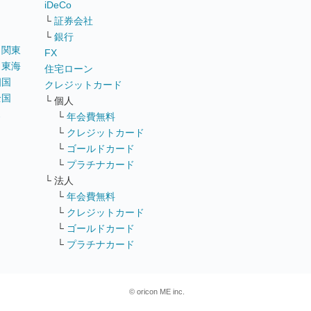
iDeCo
└
証券会社
└
銀行
｜
関東
FX
｜
東海
住宅ローン
四国
クレジットカード
全国
└ 個人
ス
└
年会費無料
└
クレジットカード
└
ゴールドカード
└
プラチナカード
└ 法人
└
年会費無料
└
クレジットカード
└
ゴールドカード
└
プラチナカード
© oricon ME inc.