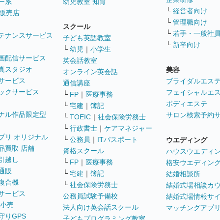
ー系
幼児教室 知育
└
経営者向け
販売店
└
管理職向け
スクール
└
若手・一般社
テナンスサービス
子ども英語教室
└
新卒向け
└
幼児
｜
小学生
画配信サービス
英会話教室
真スタジオ
美容
オンライン英会話
サービス
ブライダルエス
通信講座
ックサービス
フェイシャルエ
└
FP
｜
医療事務
ボディエステ
└
宅建
｜
簿記
ナル作品限定型
サロン検索予約
└
TOEIC
｜
社会保険労務士
└
行政書士
｜
ケアマネジャー
プリ オリジナル
└
公務員
｜
ITパスポート
ウエディング
品買取 店舗
資格スクール
ハウスウエディ
引越し
└
FP
｜
医療事務
格安ウエディン
通販
└
宅建
｜
簿記
結婚相談所
複合機
└
社会保険労務士
結婚式場相談カ
サービス
公務員試験予備校
結婚式場情報サ
 小売
法人向け英会話スクール
マッチングアプ
守りGPS
子どもプログラミング教室