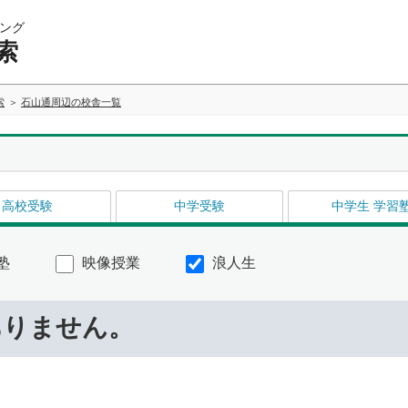
ング
索
索
石山通周辺の校舎一覧
高校受験
中学受験
中学生 学習
塾
映像授業
浪人生
ありません。