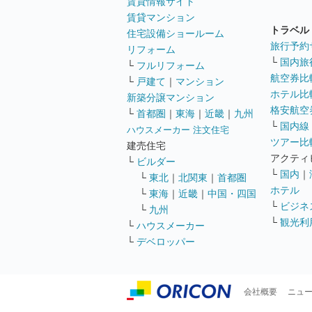
賃貸情報サイト
賃貸マンション
トラベル
住宅設備ショールーム
旅行予約
リフォーム
└
国内旅
└
フルリフォーム
航空券比
└
戸建て
｜
マンション
ホテル比
新築分譲マンション
格安航空券
└
首都圏
｜
東海
｜
近畿
｜
九州
└
国内線
ハウスメーカー 注文住宅
ツアー比
建売住宅
アクティ
└
ビルダー
└
国内
｜
└
東北
｜
北関東
｜
首都圏
ホテル
└
東海
｜
近畿
｜
中国・四国
└
ビジネ
└
九州
└
観光利
└
ハウスメーカー
└
デベロッパー
会社概要
ニュ