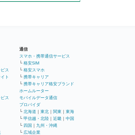
通信
ト
スマホ・携帯通信サービス
└
格安SIM
ービス
└
格安スマホ
サイト
└
携帯キャリア
└
携帯キャリア格安ブランド
ホームルーター
ービス
モバイルデータ通信
ト
プロバイダ
└
北海道
｜
東北
｜
関東
｜
東海
└
甲信越・北陸
｜
近畿
｜
中国
└
四国
｜
九州・沖縄
職
└
広域企業