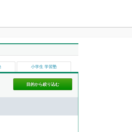
塾
小学生 学習塾