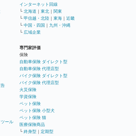
インターネット回線
遣
└
北海道
｜
東北
｜
関東
└
甲信越・北陸
｜
東海
｜
近畿
ス
└
中国・四国
｜
九州・沖縄
└
広域企業
専門家評価
ト
保険
自動車保険 ダイレクト型
自動車保険 代理店型
バイク保険 ダイレクト型
バイク保険 代理店型
広告
火災保険
学資保険
ペット保険
ペット保険 小型犬
ペット保険 猫
トツール
医療保険商品
└
終身型
｜
定期型