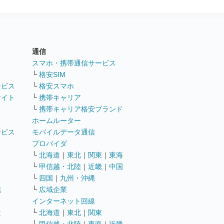
通信
ト
スマホ・携帯通信サービス
└
格安SIM
ービス
└
格安スマホ
サイト
└
携帯キャリア
└
携帯キャリア格安ブランド
ホームルーター
ービス
モバイルデータ通信
ト
プロバイダ
└
北海道
｜
東北
｜
関東
｜
東海
└
甲信越・北陸
｜
近畿
｜
中国
└
四国
｜
九州・沖縄
職
└
広域企業
インターネット回線
遣
└
北海道
｜
東北
｜
関東