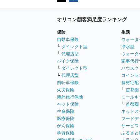
オリコン顧客満足度ランキング
保険
生活
自動車保険
ウォータ
└
ダイレクト型
浄水型
└
代理店型
ウォータ
バイク保険
家事代行
└
ダイレクト型
ハウスク
└
代理店型
コインラ
自転車保険
食材宅配
火災保険
└
首都圏
海外旅行保険
ミールキ
ペット保険
└
首都圏
生命保険
ネットス
医療保険
フードデ
がん保険
サービス
学資保険
ふるさと