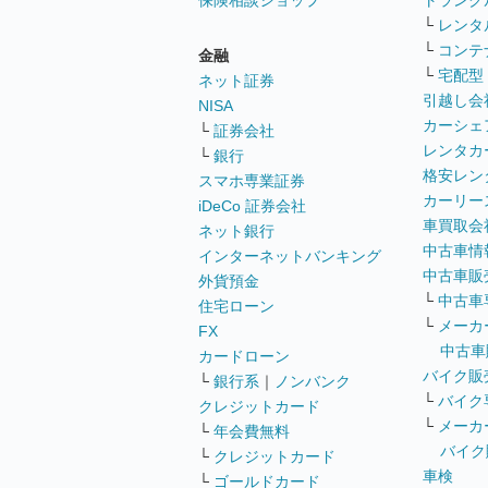
保険相談ショップ
トランク
└
レンタ
└
コンテ
金融
└
宅配型
ネット証券
引越し会
NISA
カーシェ
└
証券会社
レンタカ
└
銀行
格安レン
スマホ専業証券
カーリー
iDeCo 証券会社
車買取会
ネット銀行
中古車情
インターネットバンキング
中古車販
外貨預金
└
中古車
住宅ローン
└
メーカ
FX
中古車
カードローン
バイク販
└
銀行系
｜
ノンバンク
└
バイク
クレジットカード
└
メーカ
└
年会費無料
バイク
└
クレジットカード
車検
└
ゴールドカード