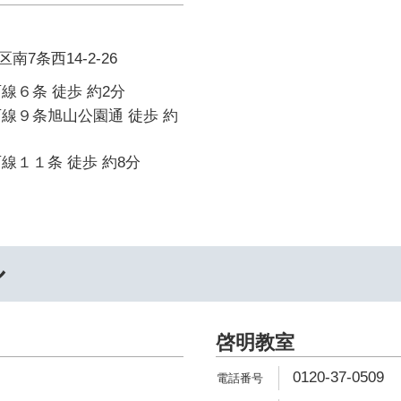
7条西14-2-26
線６条 徒歩 約2分
線９条旭山公園通 徒歩 約
線１１条 徒歩 約8分
ル
啓明教室
0120-37-0509