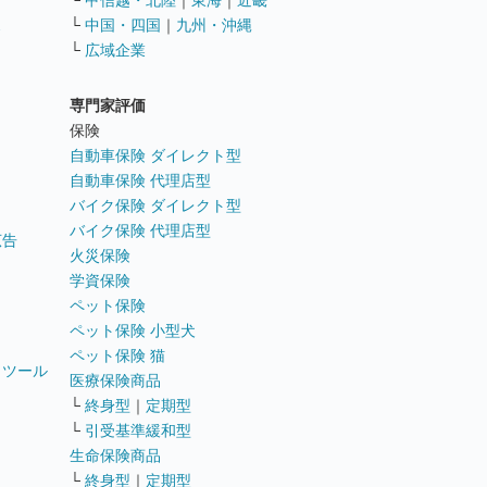
└
甲信越・北陸
｜
東海
｜
近畿
ス
└
中国・四国
｜
九州・沖縄
└
広域企業
専門家評価
ト
保険
自動車保険 ダイレクト型
自動車保険 代理店型
バイク保険 ダイレクト型
バイク保険 代理店型
広告
火災保険
学資保険
ペット保険
ペット保険 小型犬
ペット保険 猫
トツール
医療保険商品
└
終身型
｜
定期型
└
引受基準緩和型
生命保険商品
└
終身型
｜
定期型