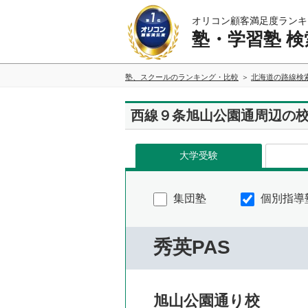
オリコン顧客満足度ランキ
塾・学習塾 検
塾、スクールのランキング・比較
北海道の路線検
西線９条旭山公園通周辺の
大学受験
集団塾
個別指導
秀英PAS
旭山公園通り校