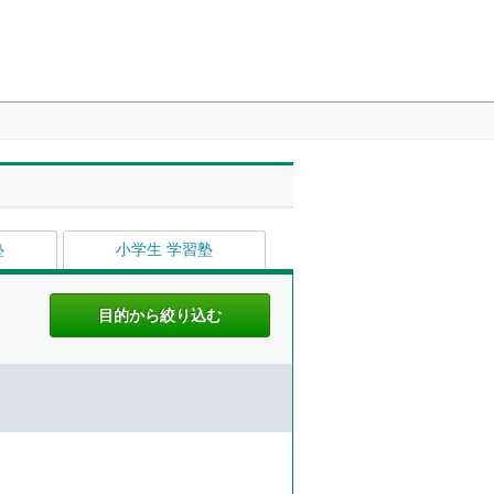
塾
小学生 学習塾