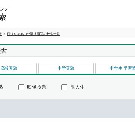
ング
索
索
西線９条旭山公園通周辺の校舎一覧
校舎
高校受験
中学受験
中学生 学習
塾
映像授業
浪人生