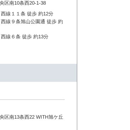
南10条西20-1-38
西線１１条 徒歩 約12分
 西線９条旭山公園通 徒歩 約
西線６条 徒歩 約13分
区南13条西22 WITH旭ケ丘