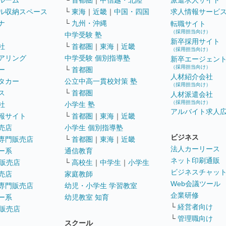
ルーム
└
首都圏
｜
甲信越・北陸
派遣求人サイト
ル収納スペース
└
東海
｜
近畿
｜
中国・四国
求人情報サービ
ナ
└
九州・沖縄
転職サイト
（採用担当向け）
中学受験 塾
新卒採用サイト
社
└
首都圏
｜
東海
｜
近畿
（採用担当向け）
アリング
中学受験 個別指導塾
新卒エージェン
（採用担当向け）
ー
└
首都圏
人材紹介会社
タカー
公立中高一貫校対策 塾
（採用担当向け）
ス
└
首都圏
人材派遣会社
（採用担当向け）
社
小学生 塾
アルバイト求人
報サイト
└
首都圏
｜
東海
｜
近畿
売店
小学生 個別指導塾
ビジネス
専門販売店
└
首都圏
｜
東海
｜
近畿
法人カーリース
ー系
通信教育
ネット印刷通販
販売店
└
高校生
｜
中学生
｜
小学生
ビジネスチャッ
売店
家庭教師
Web会議ツール
専門販売店
幼児・小学生 学習教室
企業研修
ー系
幼児教室 知育
└
経営者向け
販売店
└
管理職向け
スクール