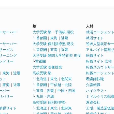
塾
人材
ーサーバー
大学受験 塾・予備校 現役
就活エージェン
└
首都圏
｜
東海
｜
近畿
就活サイト
ーサーバー
大学受験 個別指導塾 現役
逆求人型就活サ
サービス
└
首都圏
｜
東海
｜
近畿
アルバイト情報
リーニング
大学受験 難関大学特化型 現役
転職サイト
ンドリー
└
首都圏
転職サイト 女性
大学受験 映像授業
転職スカウトサ
｜
東海
｜
近畿
高校受験 塾
転職エージェン
ット
└
北海道
｜
東北
｜
北関東
看護師転職
｜
東海
｜
近畿
└
首都圏
｜
甲信越・北陸
介護転職
ーパー
└
東海
｜
近畿
｜
中国・四国
ハイクラス・
リバリー
└
九州・沖縄
ミドルクラス転
高校受験 個別指導塾
派遣会社
納税サイト
└
北海道
｜
東北
｜
北関東
工場・製造業派