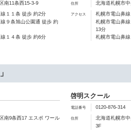
11条西15-3-9
北海道札幌市中央区
線１１条 徒歩 約2分
札幌市電山鼻線 
線９条旭山公園通 徒歩 約
札幌市電山鼻線
13分
線１４条 徒歩 約6分
札幌市電山鼻線 
…」
啓明スクール
0120-876-314
南9条西17 エスポ ワール
北海道札幌市中央
3F