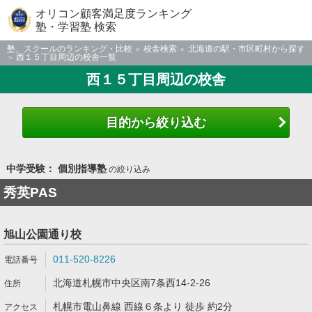
オリコン顧客満足度ランキング
塾・学習塾 検索
塾、スクールのランキング・比較
校舎検索
北海道の駅・市区町村から探す
西１５丁目周辺の校舎一覧
西１５丁目周辺の校舎
目的から絞り込む
中学受験： 個別指導塾
の絞り込み
秀英PAS
旭山公園通り校
011-520-8226
北海道札幌市中央区南7条西14-2-26
札幌市電山鼻線 西線６条より 徒歩 約2分