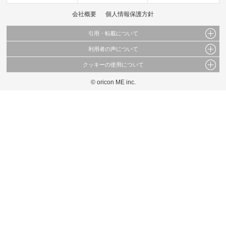
会社概要
個人情報保護方針
引用・転載について
利用者の声について
当サイトで公開されている情報（文字、写真、イラスト、画像データ等）及びこれらの配
置・編集および構造などについての著作権は株式会社oricon MEに帰属しております。
クッキーの使用について
当サイトに掲載している内容はすべてサービスの利用者が提出された見解・感想です。
これらの情報を権利者の許可なく無断転載・複製などの二次利用を行うことは固く禁じて
弊社が内容について正確性を含め一切保証するものではありません。
おります。
© oricon ME inc.
このサイトでは Cookie を使用して、ユーザーに合わせたコンテンツや広告の表示、ソー
弊社の見解・ 意見ではないことをご理解いただいた上でご覧ください。
シャル メディア機能の提供、広告の表示回数やクリック数の測定を行っています。
また、ユーザーによるサイトの利用状況についても情報を収集し、ソーシャル メディア
や広告配信、データ解析の各パートナーに提供しています。
各パートナーは、この情報とユーザーが各パートナーに提供した他の情報や、ユーザーが
各パートナーのサービスを使用したときに収集した他の情報を組み合わせて使用すること
があります。