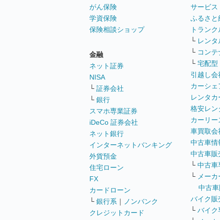
がん保険
サービス
学資保険
ふるさと
保険相談ショップ
トランク
└
レンタ
└
コンテ
金融
└
宅配型
ネット証券
引越し会
NISA
カーシェ
└
証券会社
レンタカ
└
銀行
格安レン
スマホ専業証券
カーリー
iDeCo 証券会社
車買取会
ネット銀行
中古車情
インターネットバンキング
中古車販
外貨預金
└
中古車
住宅ローン
└
メーカ
FX
中古車
カードローン
バイク販
└
銀行系
｜
ノンバンク
└
バイク
クレジットカード