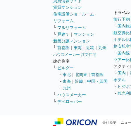
賃貸情報サイト
賃貸マンション
トラベル
住宅設備ショールーム
旅行予約
リフォーム
└
国内旅
└
フルリフォーム
航空券比
└
戸建て
｜
マンション
ホテル比
新築分譲マンション
格安航空券
└
首都圏
｜
東海
｜
近畿
｜
九州
└
国内線
ハウスメーカー 注文住宅
ツアー比
建売住宅
アクティ
└
ビルダー
└
国内
｜
└
東北
｜
北関東
｜
首都圏
ホテル
└
東海
｜
近畿
｜
中国・四国
└
ビジネ
└
九州
└
観光利
└
ハウスメーカー
└
デベロッパー
会社概要
ニュ