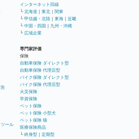
インターネット回線
遣
└
北海道
｜
東北
｜
関東
└
甲信越・北陸
｜
東海
｜
近畿
ス
└
中国・四国
｜
九州・沖縄
└
広域企業
専門家評価
ト
保険
自動車保険 ダイレクト型
自動車保険 代理店型
バイク保険 ダイレクト型
バイク保険 代理店型
広告
火災保険
学資保険
ペット保険
ペット保険 小型犬
ペット保険 猫
トツール
医療保険商品
└
終身型
｜
定期型