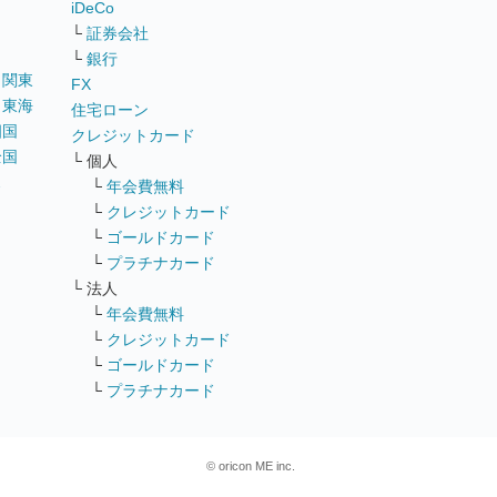
iDeCo
└
証券会社
└
銀行
｜
関東
FX
｜
東海
住宅ローン
四国
クレジットカード
全国
└ 個人
ス
└
年会費無料
└
クレジットカード
└
ゴールドカード
└
プラチナカード
└ 法人
└
年会費無料
└
クレジットカード
└
ゴールドカード
└
プラチナカード
© oricon ME inc.