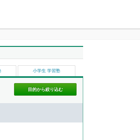
塾
小学生 学習塾