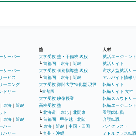
塾
人材
ーサーバー
大学受験 塾・予備校 現役
就活エージェン
└
首都圏
｜
東海
｜
近畿
就活サイト
ーサーバー
大学受験 個別指導塾 現役
逆求人型就活サ
サービス
└
首都圏
｜
東海
｜
近畿
アルバイト情報
リーニング
大学受験 難関大学特化型 現役
転職サイト
ンドリー
└
首都圏
転職サイト 女性
大学受験 映像授業
転職スカウトサ
｜
東海
｜
近畿
高校受験 塾
転職エージェン
ット
└
北海道
｜
東北
｜
北関東
看護師転職
｜
東海
｜
近畿
└
首都圏
｜
甲信越・北陸
介護転職
ーパー
└
東海
｜
近畿
｜
中国・四国
ハイクラス・
リバリー
└
九州・沖縄
ミドルクラス転