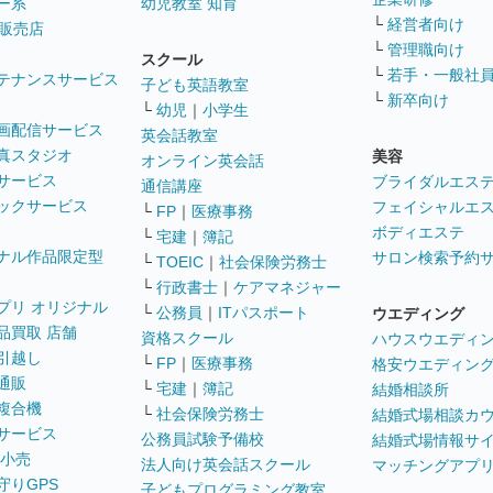
ー系
幼児教室 知育
└
経営者向け
販売店
└
管理職向け
スクール
└
若手・一般社
テナンスサービス
子ども英語教室
└
新卒向け
└
幼児
｜
小学生
画配信サービス
英会話教室
真スタジオ
美容
オンライン英会話
サービス
ブライダルエス
通信講座
ックサービス
フェイシャルエ
└
FP
｜
医療事務
ボディエステ
└
宅建
｜
簿記
ナル作品限定型
サロン検索予約
└
TOEIC
｜
社会保険労務士
└
行政書士
｜
ケアマネジャー
プリ オリジナル
└
公務員
｜
ITパスポート
ウエディング
品買取 店舗
資格スクール
ハウスウエディ
引越し
└
FP
｜
医療事務
格安ウエディン
通販
└
宅建
｜
簿記
結婚相談所
複合機
└
社会保険労務士
結婚式場相談カ
サービス
公務員試験予備校
結婚式場情報サ
 小売
法人向け英会話スクール
マッチングアプ
守りGPS
子どもプログラミング教室