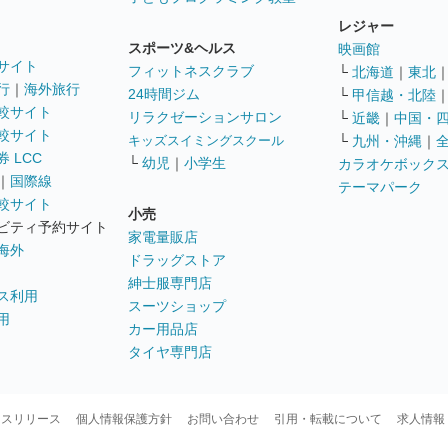
レジャー
スポーツ&ヘルス
映画館
サイト
フィットネスクラブ
└
北海道
｜
東北
行
｜
海外旅行
24時間ジム
└
甲信越・北陸
較サイト
リラクゼーションサロン
└
近畿
｜
中国・
較サイト
キッズスイミングスクール
└
九州・沖縄
｜
 LCC
└
幼児
｜
小学生
カラオケボック
｜
国際線
テーマパーク
較サイト
小売
ビティ予約サイト
家電量販店
海外
ドラッグストア
紳士服専門店
ス利用
スーツショップ
用
カー用品店
タイヤ専門店
ースリリース
個人情報保護方針
お問い合わせ
引用・転載について
求人情報