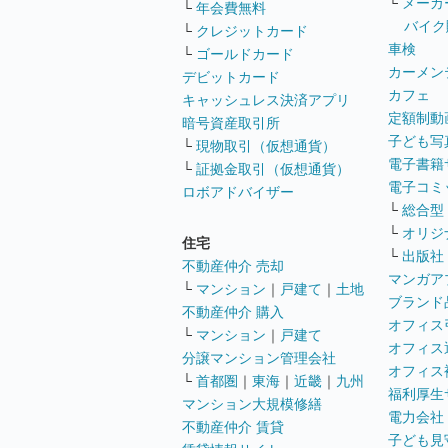
└
メーカ
└
年会費無料
バイク
└
クレジットカード
車検
└
ゴールドカード
カーメン
デビットカード
カフェ
キャッシュレス決済アプリ
定額制動
暗号資産取引所
子ども写
└
現物取引（仮想通貨）
電子書籍
└
証拠金取引（仮想通貨）
電子コミ
ロボアドバイザー
└
総合型
└
オリジ
住宅
└
出版社
不動産仲介 売却
マンガア
└
マンション
｜
戸建て
｜
土地
ブランド
不動産仲介 購入
オフィス
└
マンション
｜
戸建て
オフィス
分譲マンション管理会社
オフィス
└
首都圏
｜
東海
｜
近畿
｜
九州
福利厚生
マンション大規模修繕
電力会社
不動産仲介 賃貸
子ども見