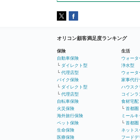
オリコン顧客満足度ランキング
保険
生活
自動車保険
ウォータ
└
ダイレクト型
浄水型
└
代理店型
ウォータ
バイク保険
家事代行
└
ダイレクト型
ハウスク
└
代理店型
コインラ
自転車保険
食材宅配
火災保険
└
首都圏
海外旅行保険
ミールキ
ペット保険
└
首都圏
生命保険
ネットス
医療保険
フードデ