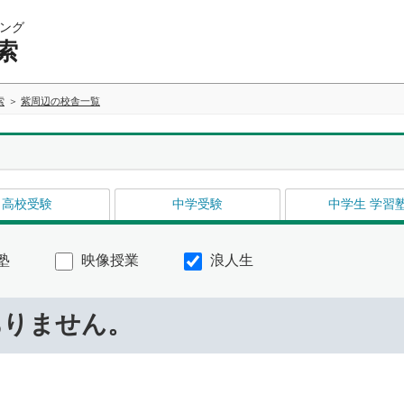
ング
索
索
紫周辺の校舎一覧
高校受験
中学受験
中学生 学習
塾
映像授業
浪人生
ありません。