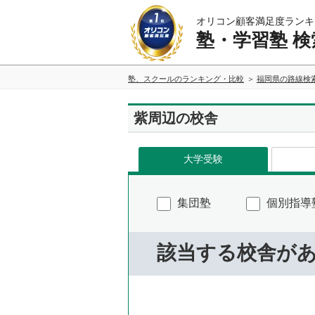
オリコン顧客満足度ランキ
塾・学習塾 検
塾、スクールのランキング・比較
福岡県の路線検
紫周辺の校舎
大学受験
集団塾
個別指導
該当する校舎が