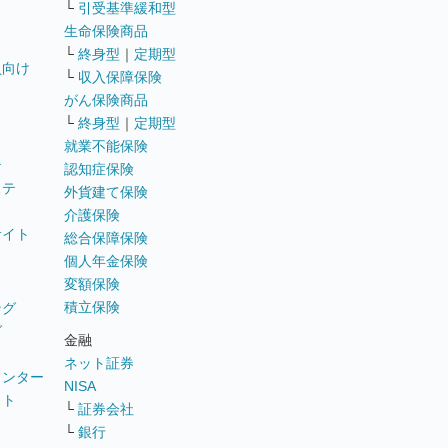
└
引受基準緩和型
生命保険商品
└
終身型
｜
定期型
員向け
└
収入保障保険
がん保険商品
└
終身型
｜
定期型
就業不能保険
テ
認知症保険
ステ
外貨建て保険
介護保険
サイト
総合保障保険
個人年金保険
変額保険
積立保険
ング
グ
金融
ネット証券
ウンター
NISA
イト
└
証券会社
リ
└
銀行