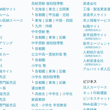
高校受験 個別指導塾
派遣会社
納税サイト
└
北海道
｜
東北
｜
北関東
工場・製造業派
ルーム
└
首都圏
｜
甲信越・北陸
派遣求人サイト
ル収納スペース
└
東海
｜
近畿
｜
中国・四国
求人情報サービ
ナ
└
九州・沖縄
転職サイト
（採用担当向け）
中学受験 塾
新卒採用サイト
社
└
首都圏
｜
東海
｜
近畿
（採用担当向け）
アリング
中学受験 個別指導塾
新卒エージェン
（採用担当向け）
ー
└
首都圏
人材紹介会社
タカー
公立中高一貫校対策 塾
（採用担当向け）
ス
└
首都圏
人材派遣会社
（採用担当向け）
社
小学生 塾
アルバイト求人
報サイト
└
首都圏
｜
東海
｜
近畿
売店
小学生 個別指導塾
ビジネス
専門販売店
└
首都圏
｜
東海
｜
近畿
法人カーリース
ー系
通信教育
ネット印刷通販
販売店
└
高校生
｜
中学生
｜
小学生
ビジネスチャッ
売店
家庭教師
Web会議ツール
専門販売店
幼児・小学生 学習教室
企業研修