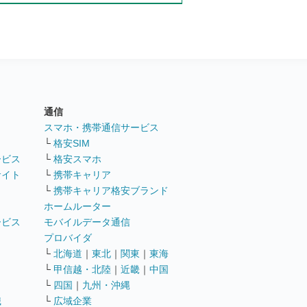
通信
ト
スマホ・携帯通信サービス
└
格安SIM
ービス
└
格安スマホ
サイト
└
携帯キャリア
└
携帯キャリア格安ブランド
ホームルーター
ービス
モバイルデータ通信
ト
プロバイダ
└
北海道
｜
東北
｜
関東
｜
東海
└
甲信越・北陸
｜
近畿
｜
中国
└
四国
｜
九州・沖縄
職
└
広域企業