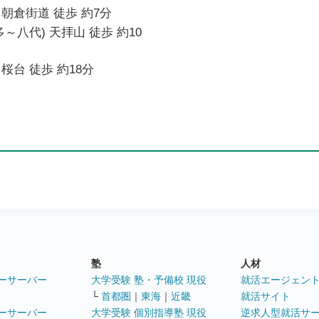
朝倉街道 徒歩 約7分
～八代) 天拝山 徒歩 約10
桜台 徒歩 約18分
塾
人材
ーサーバー
大学受験 塾・予備校 現役
就活エージェン
└
首都圏
｜
東海
｜
近畿
就活サイト
ーサーバー
大学受験 個別指導塾 現役
逆求人型就活サ