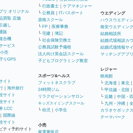
└
行政書士
｜
ケアマネジャー
プリ オリジナル
└
公務員
｜
ITパスポート
ウエディング
品買取 店舗
資格スクール
ハウスウエディ
引越し
└
FP
｜
医療事務
格安ウエディン
通販
└
宅建
｜
簿記
結婚相談所
複合機
└
社会保険労務士
結婚式場相談カ
サービス
公務員試験予備校
結婚式場情報サ
 小売
法人向け英会話スクール
マッチングアプ
守りGPS
子どもプログラミング教室
レジャー
スポーツ&ヘルス
映画館
サイト
フィットネスクラブ
└
北海道
｜
東北
行
｜
海外旅行
24時間ジム
└
甲信越・北陸
較サイト
リラクゼーションサロン
└
近畿
｜
中国・
較サイト
キッズスイミングスクール
└
九州・沖縄
｜
 LCC
└
幼児
｜
小学生
カラオケボック
｜
国際線
テーマパーク
較サイト
小売
ビティ予約サイト
家電量販店