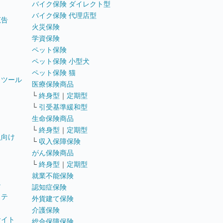
バイク保険 ダイレクト型
バイク保険 代理店型
広告
火災保険
学資保険
ペット保険
ペット保険 小型犬
ペット保険 猫
トツール
医療保険商品
└
終身型
｜
定期型
└
引受基準緩和型
生命保険商品
└
終身型
｜
定期型
員向け
└
収入保障保険
がん保険商品
└
終身型
｜
定期型
就業不能保険
テ
認知症保険
ステ
外貨建て保険
介護保険
サイト
総合保障保険