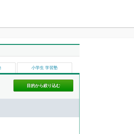
塾
小学生 学習塾