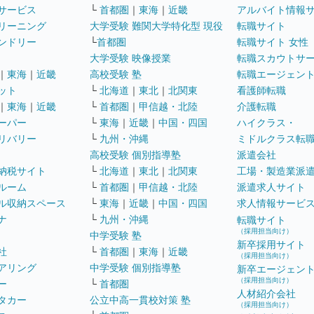
サービス
└
首都圏
｜
東海
｜
近畿
アルバイト情報
リーニング
大学受験 難関大学特化型 現役
転職サイト
ンドリー
└
首都圏
転職サイト 女性
大学受験 映像授業
転職スカウトサ
｜
東海
｜
近畿
高校受験 塾
転職エージェン
ット
└
北海道
｜
東北
｜
北関東
看護師転職
｜
東海
｜
近畿
└
首都圏
｜
甲信越・北陸
介護転職
ーパー
└
東海
｜
近畿
｜
中国・四国
ハイクラス・
リバリー
└
九州・沖縄
ミドルクラス転
高校受験 個別指導塾
派遣会社
納税サイト
└
北海道
｜
東北
｜
北関東
工場・製造業派
ルーム
└
首都圏
｜
甲信越・北陸
派遣求人サイト
ル収納スペース
└
東海
｜
近畿
｜
中国・四国
求人情報サービ
ナ
└
九州・沖縄
転職サイト
（採用担当向け）
中学受験 塾
新卒採用サイト
社
└
首都圏
｜
東海
｜
近畿
（採用担当向け）
アリング
中学受験 個別指導塾
新卒エージェン
（採用担当向け）
ー
└
首都圏
人材紹介会社
タカー
公立中高一貫校対策 塾
（採用担当向け）