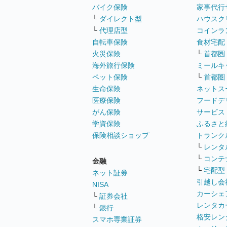
バイク保険
家事代行
└
ダイレクト型
ハウスク
└
代理店型
コインラ
自転車保険
食材宅配
火災保険
└
首都圏
海外旅行保険
ミールキ
ペット保険
└
首都圏
生命保険
ネットス
医療保険
フードデ
がん保険
サービス
学資保険
ふるさと
保険相談ショップ
トランク
└
レンタ
└
コンテ
金融
└
宅配型
ネット証券
引越し会
NISA
カーシェ
└
証券会社
レンタカ
└
銀行
格安レン
スマホ専業証券