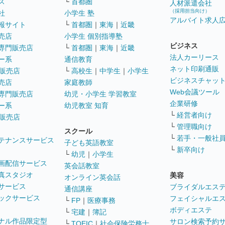
ス
└
首都圏
人材派遣会社
（採用担当向け）
社
小学生 塾
アルバイト求人
報サイト
└
首都圏
｜
東海
｜
近畿
売店
小学生 個別指導塾
ビジネス
専門販売店
└
首都圏
｜
東海
｜
近畿
法人カーリース
ー系
通信教育
ネット印刷通販
販売店
└
高校生
｜
中学生
｜
小学生
ビジネスチャッ
売店
家庭教師
Web会議ツール
専門販売店
幼児・小学生 学習教室
企業研修
ー系
幼児教室 知育
└
経営者向け
販売店
└
管理職向け
スクール
└
若手・一般社
テナンスサービス
子ども英語教室
└
新卒向け
└
幼児
｜
小学生
画配信サービス
英会話教室
真スタジオ
美容
オンライン英会話
サービス
ブライダルエス
通信講座
ックサービス
フェイシャルエ
└
FP
｜
医療事務
ボディエステ
└
宅建
｜
簿記
ナル作品限定型
サロン検索予約
└
TOEIC
｜
社会保険労務士