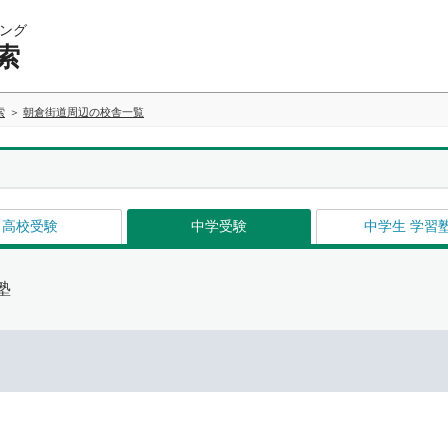
ング
索
索
朝倉街道周辺の校舎一覧
高校受験
中学受験
中学生 学習
塾