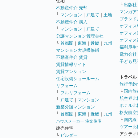
住宅
└
出版社
不動産仲介 売却
マンガア
└
マンション
｜
戸建て
｜
土地
ブランド
不動産仲介 購入
オフィス
└
マンション
｜
戸建て
オフィス
分譲マンション管理会社
オフィス
└
首都圏
｜
東海
｜
近畿
｜
九州
福利厚生
マンション大規模修繕
電力会社
不動産仲介 賃貸
子ども見
賃貸情報サイト
賃貸マンション
トラベル
住宅設備ショールーム
旅行予約
リフォーム
└
国内旅
└
フルリフォーム
航空券比
└
戸建て
｜
マンション
ホテル比
新築分譲マンション
格安航空券
└
首都圏
｜
東海
｜
近畿
｜
九州
└
国内線
ハウスメーカー 注文住宅
ツアー比
建売住宅
アクティ
└
ビルダー