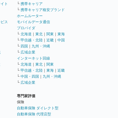
サイト
└
携帯キャリア
└
携帯キャリア格安ブランド
ホームルーター
ービス
モバイルデータ通信
ト
プロバイダ
└
北海道
｜
東北
｜
関東
｜
東海
└
甲信越・北陸
｜
近畿
｜
中国
└
四国
｜
九州・沖縄
職
└
広域企業
インターネット回線
遣
└
北海道
｜
東北
｜
関東
└
甲信越・北陸
｜
東海
｜
近畿
ス
└
中国・四国
｜
九州・沖縄
└
広域企業
専門家評価
ト
保険
自動車保険 ダイレクト型
自動車保険 代理店型