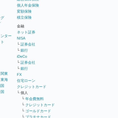
個人年金保険
変額保険
積立保険
ング
グ
金融
ネット証券
ウンター
NISA
イト
└
証券会社
リ
└
銀行
iDeCo
└
証券会社
└
銀行
｜
関東
FX
｜
東海
住宅ローン
四国
クレジットカード
全国
└ 個人
ス
└
年会費無料
└
クレジットカード
└
ゴールドカード
└
プラチナカード