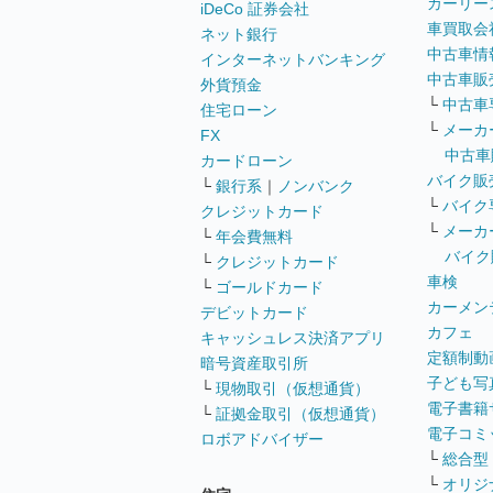
カーリー
iDeCo 証券会社
車買取会
ネット銀行
中古車情
インターネットバンキング
中古車販
外貨預金
└
中古車
住宅ローン
└
メーカ
FX
中古車
カードローン
バイク販
└
銀行系
｜
ノンバンク
└
バイク
クレジットカード
└
メーカ
└
年会費無料
バイク
└
クレジットカード
車検
└
ゴールドカード
カーメン
デビットカード
カフェ
キャッシュレス決済アプリ
定額制動
暗号資産取引所
子ども写
└
現物取引（仮想通貨）
電子書籍
└
証拠金取引（仮想通貨）
電子コミ
ロボアドバイザー
└
総合型
└
オリジ