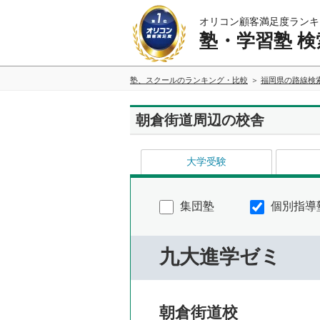
オリコン顧客満足度ランキ
塾・学習塾 検
塾、スクールのランキング・比較
福岡県の路線検
朝倉街道周辺の校舎
大学受験
集団塾
個別指導
九大進学ゼミ
朝倉街道校