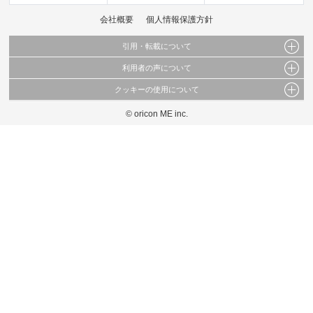
会社概要
個人情報保護方針
引用・転載について
利用者の声について
当サイトで公開されている情報（文字、写真、イラスト、画像データ等）及びこれらの配
置・編集および構造などについての著作権は株式会社oricon MEに帰属しております。
クッキーの使用について
当サイトに掲載している内容はすべてサービスの利用者が提出された見解・感想です。
これらの情報を権利者の許可なく無断転載・複製などの二次利用を行うことは固く禁じて
弊社が内容について正確性を含め一切保証するものではありません。
おります。
© oricon ME inc.
このサイトでは Cookie を使用して、ユーザーに合わせたコンテンツや広告の表示、ソー
弊社の見解・ 意見ではないことをご理解いただいた上でご覧ください。
シャル メディア機能の提供、広告の表示回数やクリック数の測定を行っています。
また、ユーザーによるサイトの利用状況についても情報を収集し、ソーシャル メディア
や広告配信、データ解析の各パートナーに提供しています。
各パートナーは、この情報とユーザーが各パートナーに提供した他の情報や、ユーザーが
各パートナーのサービスを使用したときに収集した他の情報を組み合わせて使用すること
があります。