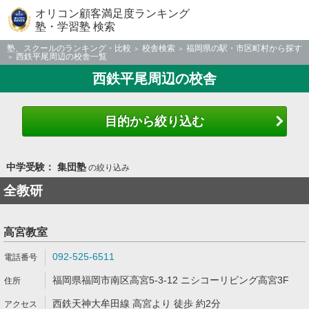
オリコン顧客満足度ランキング
塾・学習塾 検索
塾、スクールのランキング・比較
校舎検索
福岡県の駅・市区町村から探す
西鉄平尾周辺の校舎一覧
西鉄平尾周辺の校舎
目的から絞り込む
中学受験： 集団塾
の絞り込み
全教研
高宮教室
092-525-6511
福岡県福岡市南区高宮5-3-12 ニシコーリビング高宮3F
西鉄天神大牟田線 高宮より 徒歩 約2分