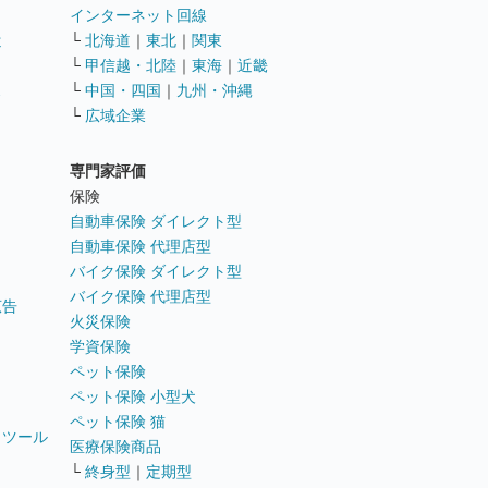
インターネット回線
遣
└
北海道
｜
東北
｜
関東
└
甲信越・北陸
｜
東海
｜
近畿
ス
└
中国・四国
｜
九州・沖縄
└
広域企業
専門家評価
ト
保険
自動車保険 ダイレクト型
自動車保険 代理店型
バイク保険 ダイレクト型
バイク保険 代理店型
広告
火災保険
学資保険
ペット保険
ペット保険 小型犬
ペット保険 猫
トツール
医療保険商品
└
終身型
｜
定期型