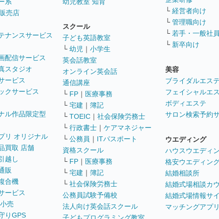
ー系
幼児教室 知育
└
経営者向け
販売店
└
管理職向け
スクール
└
若手・一般社
テナンスサービス
子ども英語教室
└
新卒向け
└
幼児
｜
小学生
画配信サービス
英会話教室
真スタジオ
美容
オンライン英会話
サービス
ブライダルエス
通信講座
ックサービス
フェイシャルエ
└
FP
｜
医療事務
ボディエステ
└
宅建
｜
簿記
ナル作品限定型
サロン検索予約
└
TOEIC
｜
社会保険労務士
└
行政書士
｜
ケアマネジャー
プリ オリジナル
└
公務員
｜
ITパスポート
ウエディング
品買取 店舗
資格スクール
ハウスウエディ
引越し
└
FP
｜
医療事務
格安ウエディン
通販
└
宅建
｜
簿記
結婚相談所
複合機
└
社会保険労務士
結婚式場相談カ
サービス
公務員試験予備校
結婚式場情報サ
 小売
法人向け英会話スクール
マッチングアプ
守りGPS
子どもプログラミング教室