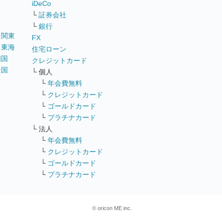
iDeCo
└
証券会社
└
銀行
｜
関東
FX
｜
東海
住宅ローン
四国
クレジットカード
全国
└ 個人
ス
└
年会費無料
└
クレジットカード
└
ゴールドカード
└
プラチナカード
└ 法人
└
年会費無料
└
クレジットカード
└
ゴールドカード
└
プラチナカード
© oricon ME inc.