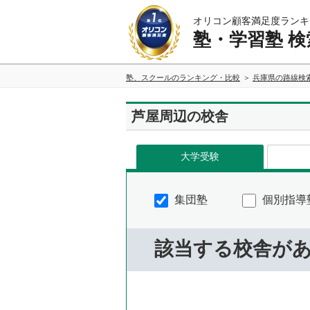
オリコン顧客満足度ランキ
塾・学習塾 検
塾、スクールのランキング・比較
兵庫県の路線検
芦屋周辺の校舎
大学受験
集団塾
個別指導
該当する校舎が