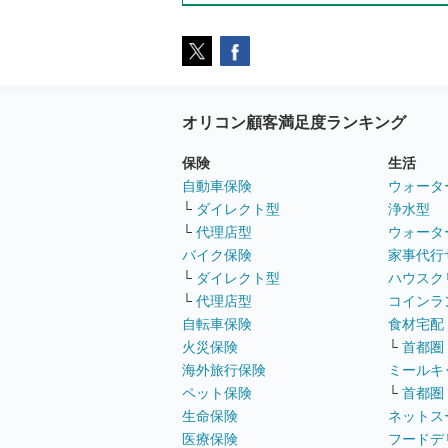
オリコン顧客満足度ランキング
保険
生活
自動車保険
ウォータ
└
ダイレクト型
浄水型
└
代理店型
ウォータ
バイク保険
家事代行
└
ダイレクト型
ハウスク
└
代理店型
コインラ
自転車保険
食材宅配
火災保険
└
首都圏
海外旅行保険
ミールキ
ペット保険
└
首都圏
生命保険
ネットス
医療保険
フードデ