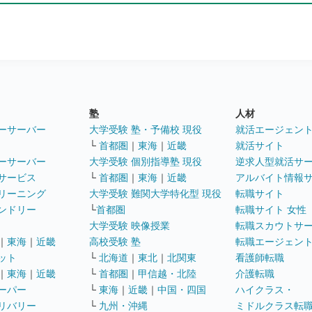
塾
人材
ーサーバー
大学受験 塾・予備校 現役
就活エージェン
└
首都圏
｜
東海
｜
近畿
就活サイト
ーサーバー
大学受験 個別指導塾 現役
逆求人型就活サ
サービス
└
首都圏
｜
東海
｜
近畿
アルバイト情報
リーニング
大学受験 難関大学特化型 現役
転職サイト
ンドリー
└
首都圏
転職サイト 女性
大学受験 映像授業
転職スカウトサ
｜
東海
｜
近畿
高校受験 塾
転職エージェン
ット
└
北海道
｜
東北
｜
北関東
看護師転職
｜
東海
｜
近畿
└
首都圏
｜
甲信越・北陸
介護転職
ーパー
└
東海
｜
近畿
｜
中国・四国
ハイクラス・
リバリー
└
九州・沖縄
ミドルクラス転