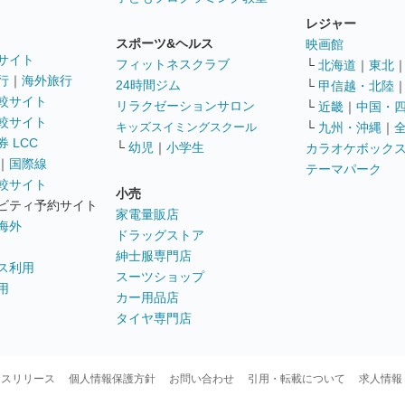
レジャー
スポーツ&ヘルス
映画館
サイト
フィットネスクラブ
└
北海道
｜
東北
行
｜
海外旅行
24時間ジム
└
甲信越・北陸
較サイト
リラクゼーションサロン
└
近畿
｜
中国・
較サイト
キッズスイミングスクール
└
九州・沖縄
｜
 LCC
└
幼児
｜
小学生
カラオケボック
｜
国際線
テーマパーク
較サイト
小売
ビティ予約サイト
家電量販店
海外
ドラッグストア
紳士服専門店
ス利用
スーツショップ
用
カー用品店
タイヤ専門店
ースリリース
個人情報保護方針
お問い合わせ
引用・転載について
求人情報