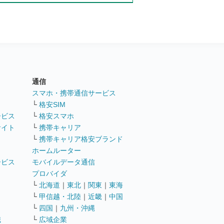
通信
ト
スマホ・携帯通信サービス
└
格安SIM
ービス
└
格安スマホ
サイト
└
携帯キャリア
└
携帯キャリア格安ブランド
ホームルーター
ービス
モバイルデータ通信
ト
プロバイダ
└
北海道
｜
東北
｜
関東
｜
東海
└
甲信越・北陸
｜
近畿
｜
中国
└
四国
｜
九州・沖縄
職
└
広域企業