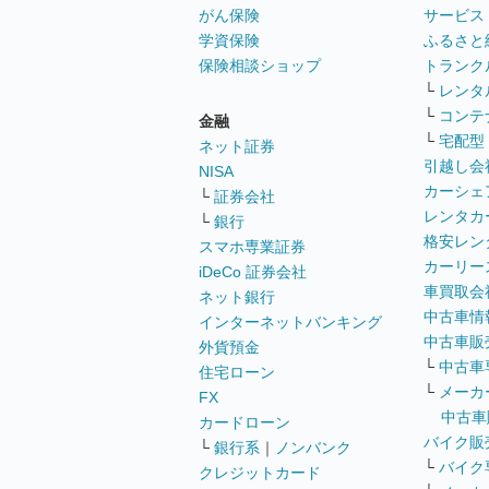
がん保険
サービス
学資保険
ふるさと
保険相談ショップ
トランク
└
レンタ
└
コンテ
金融
└
宅配型
ネット証券
引越し会
NISA
カーシェ
└
証券会社
レンタカ
└
銀行
格安レン
スマホ専業証券
カーリー
iDeCo 証券会社
車買取会
ネット銀行
中古車情
インターネットバンキング
中古車販
外貨預金
└
中古車
住宅ローン
└
メーカ
FX
中古車
カードローン
バイク販
└
銀行系
｜
ノンバンク
└
バイク
クレジットカード