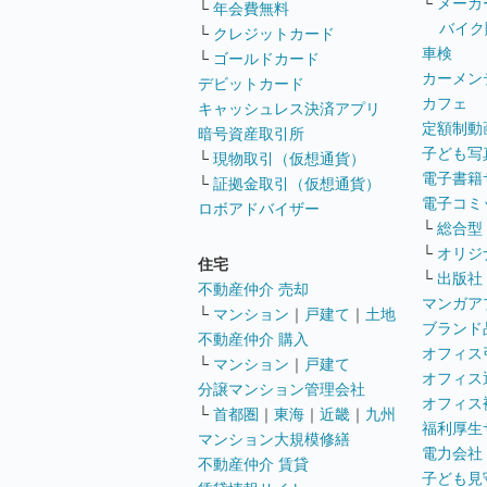
└
メーカ
└
年会費無料
バイク
└
クレジットカード
車検
└
ゴールドカード
カーメン
デビットカード
カフェ
キャッシュレス決済アプリ
定額制動
暗号資産取引所
子ども写
└
現物取引（仮想通貨）
電子書籍
└
証拠金取引（仮想通貨）
電子コミ
ロボアドバイザー
└
総合型
└
オリジ
住宅
└
出版社
不動産仲介 売却
マンガア
└
マンション
｜
戸建て
｜
土地
ブランド
不動産仲介 購入
オフィス
└
マンション
｜
戸建て
オフィス
分譲マンション管理会社
オフィス
└
首都圏
｜
東海
｜
近畿
｜
九州
福利厚生
マンション大規模修繕
電力会社
不動産仲介 賃貸
子ども見