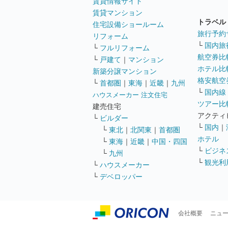
賃貸情報サイト
賃貸マンション
トラベル
住宅設備ショールーム
旅行予約
リフォーム
└
国内旅
└
フルリフォーム
航空券比
└
戸建て
｜
マンション
ホテル比
新築分譲マンション
格安航空券
└
首都圏
｜
東海
｜
近畿
｜
九州
└
国内線
ハウスメーカー 注文住宅
ツアー比
建売住宅
アクティ
└
ビルダー
└
国内
｜
└
東北
｜
北関東
｜
首都圏
ホテル
└
東海
｜
近畿
｜
中国・四国
└
ビジネ
└
九州
└
観光利
└
ハウスメーカー
└
デベロッパー
会社概要
ニュ