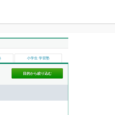
塾
小学生 学習塾