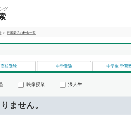
ング
索
索
芦屋周辺の校舎一覧
高校受験
中学受験
中学生 学習
塾
映像授業
浪人生
ありません。