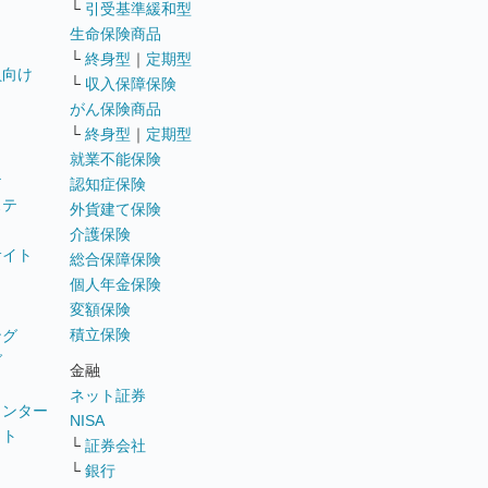
└
引受基準緩和型
生命保険商品
└
終身型
｜
定期型
員向け
└
収入保障保険
がん保険商品
└
終身型
｜
定期型
就業不能保険
テ
認知症保険
ステ
外貨建て保険
介護保険
サイト
総合保障保険
個人年金保険
変額保険
積立保険
ング
グ
金融
ネット証券
ウンター
NISA
イト
└
証券会社
リ
└
銀行