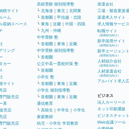
高校受験 個別指導塾
派遣会社
納税サイト
└
北海道
｜
東北
｜
北関東
工場・製造業派
ルーム
└
首都圏
｜
甲信越・北陸
派遣求人サイト
ル収納スペース
└
東海
｜
近畿
｜
中国・四国
求人情報サービ
ナ
└
九州・沖縄
転職サイト
（採用担当向け）
中学受験 塾
新卒採用サイト
社
└
首都圏
｜
東海
｜
近畿
（採用担当向け）
アリング
中学受験 個別指導塾
新卒エージェン
（採用担当向け）
ー
└
首都圏
人材紹介会社
タカー
公立中高一貫校対策 塾
（採用担当向け）
ス
└
首都圏
人材派遣会社
（採用担当向け）
社
小学生 塾
アルバイト求人
報サイト
└
首都圏
｜
東海
｜
近畿
売店
小学生 個別指導塾
ビジネス
専門販売店
└
首都圏
｜
東海
｜
近畿
法人カーリース
ー系
通信教育
ネット印刷通販
販売店
└
高校生
｜
中学生
｜
小学生
ビジネスチャッ
売店
家庭教師
Web会議ツール
専門販売店
幼児・小学生 学習教室
企業研修