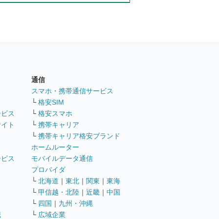
通信
ト
スマホ・携帯通信サービス
└
格安SIM
ービス
└
格安スマホ
サイト
└
携帯キャリア
└
携帯キャリア格安ブランド
ホームルーター
ービス
モバイルデータ通信
ト
プロバイダ
└
北海道
｜
東北
｜
関東
｜
東海
└
甲信越・北陸
｜
近畿
｜
中国
└
四国
｜
九州・沖縄
職
└
広域企業