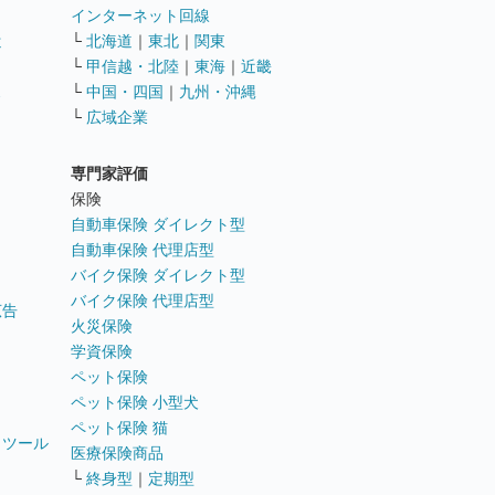
インターネット回線
遣
└
北海道
｜
東北
｜
関東
└
甲信越・北陸
｜
東海
｜
近畿
ス
└
中国・四国
｜
九州・沖縄
└
広域企業
専門家評価
ト
保険
自動車保険 ダイレクト型
自動車保険 代理店型
バイク保険 ダイレクト型
バイク保険 代理店型
広告
火災保険
学資保険
ペット保険
ペット保険 小型犬
ペット保険 猫
トツール
医療保険商品
└
終身型
｜
定期型