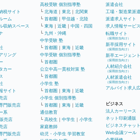
高校受験 個別指導塾
派遣会社
納税サイト
└
北海道
｜
東北
｜
北関東
工場・製造業派
ルーム
└
首都圏
｜
甲信越・北陸
派遣求人サイト
ル収納スペース
└
東海
｜
近畿
｜
中国・四国
求人情報サービ
ナ
└
九州・沖縄
転職サイト
（採用担当向け）
中学受験 塾
新卒採用サイト
社
└
首都圏
｜
東海
｜
近畿
（採用担当向け）
アリング
中学受験 個別指導塾
新卒エージェン
（採用担当向け）
ー
└
首都圏
人材紹介会社
タカー
公立中高一貫校対策 塾
（採用担当向け）
ス
└
首都圏
人材派遣会社
（採用担当向け）
社
小学生 塾
アルバイト求人
報サイト
└
首都圏
｜
東海
｜
近畿
売店
小学生 個別指導塾
ビジネス
専門販売店
└
首都圏
｜
東海
｜
近畿
法人カーリース
ー系
通信教育
ネット印刷通販
販売店
└
高校生
｜
中学生
｜
小学生
ビジネスチャッ
売店
家庭教師
Web会議ツール
専門販売店
幼児・小学生 学習教室
企業研修