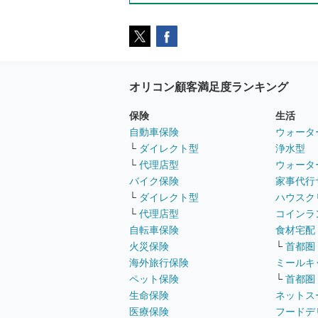
オリコン顧客満足度ランキング
保険
生活
自動車保険
ウォータ
└
ダイレクト型
浄水型
└
代理店型
ウォータ
バイク保険
家事代行
└
ダイレクト型
ハウスク
└
代理店型
コインラ
自転車保険
食材宅配
火災保険
└
首都圏
海外旅行保険
ミールキ
ペット保険
└
首都圏
生命保険
ネットス
医療保険
フードデ