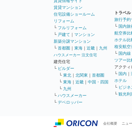
賃貸情報サイト
賃貸マンション
トラベル
住宅設備ショールーム
旅行予約
リフォーム
└
国内旅
└
フルリフォーム
航空券比
└
戸建て
｜
マンション
ホテル比
新築分譲マンション
格安航空券
└
首都圏
｜
東海
｜
近畿
｜
九州
└
国内線
ハウスメーカー 注文住宅
ツアー比
建売住宅
アクティ
└
ビルダー
└
国内
｜
└
東北
｜
北関東
｜
首都圏
ホテル
└
東海
｜
近畿
｜
中国・四国
└
ビジネ
└
九州
└
観光利
└
ハウスメーカー
└
デベロッパー
会社概要
ニュ