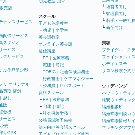
ー系
幼児教室 知育
└
経営者向け
販売店
└
管理職向け
スクール
└
若手・一般社
テナンスサービス
子ども英語教室
└
新卒向け
└
幼児
｜
小学生
画配信サービス
英会話教室
真スタジオ
美容
オンライン英会話
サービス
ブライダルエス
通信講座
ックサービス
フェイシャルエ
└
FP
｜
医療事務
ボディエステ
└
宅建
｜
簿記
ナル作品限定型
サロン検索予約
└
TOEIC
｜
社会保険労務士
└
行政書士
｜
ケアマネジャー
プリ オリジナル
└
公務員
｜
ITパスポート
ウエディング
品買取 店舗
資格スクール
ハウスウエディ
引越し
└
FP
｜
医療事務
格安ウエディン
通販
└
宅建
｜
簿記
結婚相談所
複合機
└
社会保険労務士
結婚式場相談カ
サービス
公務員試験予備校
結婚式場情報サ
 小売
法人向け英会話スクール
マッチングアプ
守りGPS
子どもプログラミング教室