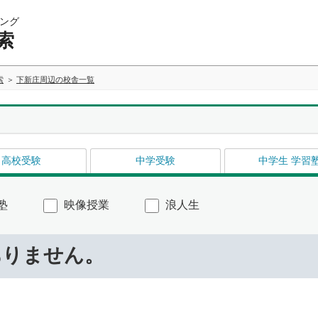
ング
索
索
下新庄周辺の校舎一覧
高校受験
中学受験
中学生 学習
塾
映像授業
浪人生
ありません。