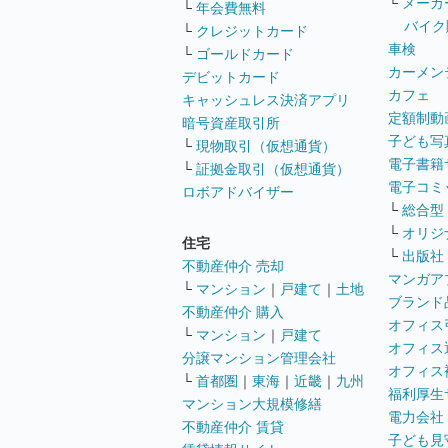
└
メーカ
└
年会費無料
バイク
└
クレジットカード
車検
└
ゴールドカード
カーメン
デビットカード
カフェ
キャッシュレス決済アプリ
定額制動
暗号資産取引所
子ども写
└
現物取引（仮想通貨）
電子書籍
└
証拠金取引（仮想通貨）
電子コミ
ロボアドバイザー
└
総合型
└
オリジ
住宅
└
出版社
不動産仲介 売却
マンガア
└
マンション
｜
戸建て
｜
土地
ブランド
不動産仲介 購入
オフィス
└
マンション
｜
戸建て
オフィス
分譲マンション管理会社
オフィス
└
首都圏
｜
東海
｜
近畿
｜
九州
福利厚生
マンション大規模修繕
電力会社
不動産仲介 賃貸
子ども見