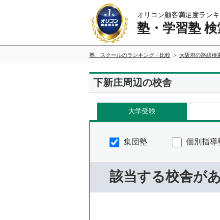
オリコン顧客満足度ランキ
塾・学習塾 検
塾、スクールのランキング・比較
大阪府の路線検
下新庄周辺の校舎
大学受験
集団塾
個別指導
該当する校舎が