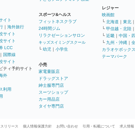
レジャー
スポーツ&ヘルス
映画館
サイト
フィットネスクラブ
└
北海道
｜
東北
行
｜
海外旅行
24時間ジム
└
甲信越・北陸
較サイト
リラクゼーションサロン
└
近畿
｜
中国・
較サイト
キッズスイミングスクール
└
九州・沖縄
｜
 LCC
└
幼児
｜
小学生
カラオケボック
｜
国際線
テーマパーク
較サイト
小売
ビティ予約サイト
家電量販店
海外
ドラッグストア
紳士服専門店
ス利用
スーツショップ
用
カー用品店
タイヤ専門店
ースリリース
個人情報保護方針
お問い合わせ
引用・転載について
求人情報