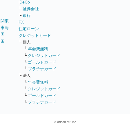
iDeCo
└
証券会社
└
銀行
｜
関東
FX
｜
東海
住宅ローン
四国
クレジットカード
全国
└ 個人
ス
└
年会費無料
└
クレジットカード
└
ゴールドカード
└
プラチナカード
└ 法人
└
年会費無料
└
クレジットカード
└
ゴールドカード
└
プラチナカード
© oricon ME inc.