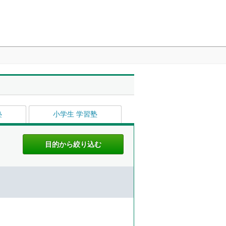
塾
小学生 学習塾