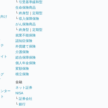
└
引受基準緩和型
生命保険商品
└
終身型
｜
定期型
員向け
└
収入保障保険
がん保険商品
└
終身型
｜
定期型
就業不能保険
テ
認知症保険
ステ
外貨建て保険
介護保険
サイト
総合保障保険
個人年金保険
変額保険
積立保険
ング
グ
金融
ネット証券
ウンター
NISA
イト
└
証券会社
リ
└
銀行