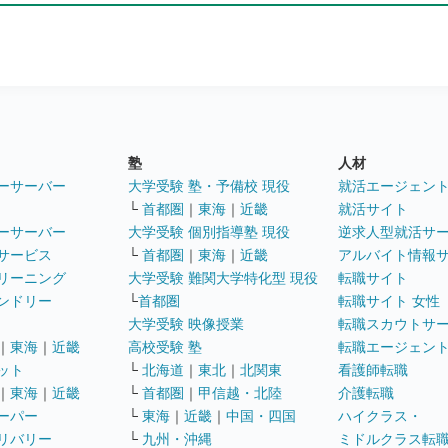
塾
人材
ーサーバー
大学受験 塾・予備校 現役
就活エージェン
└
首都圏
｜
東海
｜
近畿
就活サイト
ーサーバー
大学受験 個別指導塾 現役
逆求人型就活サ
サービス
└
首都圏
｜
東海
｜
近畿
アルバイト情報
リーニング
大学受験 難関大学特化型 現役
転職サイト
ンドリー
└
首都圏
転職サイト 女性
大学受験 映像授業
転職スカウトサ
｜
東海
｜
近畿
高校受験 塾
転職エージェン
ット
└
北海道
｜
東北
｜
北関東
看護師転職
｜
東海
｜
近畿
└
首都圏
｜
甲信越・北陸
介護転職
ーパー
└
東海
｜
近畿
｜
中国・四国
ハイクラス・
リバリー
└
九州・沖縄
ミドルクラス転