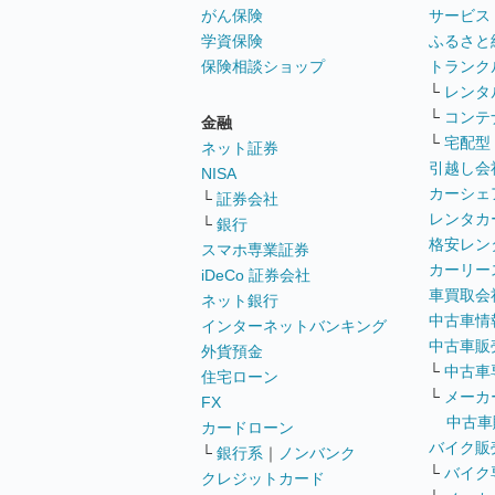
がん保険
サービス
学資保険
ふるさと
保険相談ショップ
トランク
└
レンタ
└
コンテ
金融
└
宅配型
ネット証券
引越し会
NISA
カーシェ
└
証券会社
レンタカ
└
銀行
格安レン
スマホ専業証券
カーリー
iDeCo 証券会社
車買取会
ネット銀行
中古車情
インターネットバンキング
中古車販
外貨預金
└
中古車
住宅ローン
└
メーカ
FX
中古車
カードローン
バイク販
└
銀行系
｜
ノンバンク
└
バイク
クレジットカード