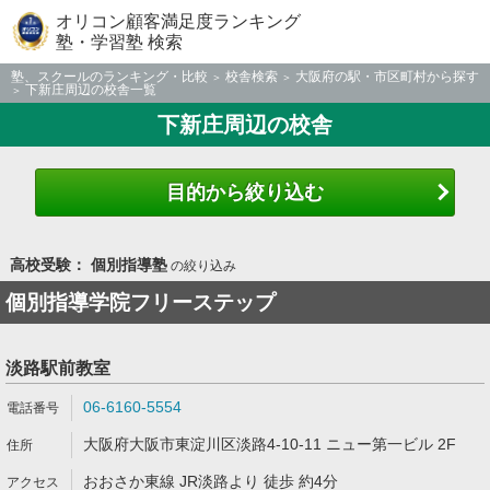
オリコン顧客満足度ランキング
塾・学習塾 検索
塾、スクールのランキング・比較
校舎検索
大阪府の駅・市区町村から探す
下新庄周辺の校舎一覧
下新庄周辺の校舎
目的から絞り込む
高校受験： 個別指導塾
の絞り込み
個別指導学院フリーステップ
淡路駅前教室
06-6160-5554
大阪府大阪市東淀川区淡路4-10-11 ニュー第一ビル 2F
おおさか東線 JR淡路より 徒歩 約4分