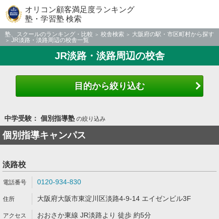
オリコン顧客満足度ランキング
塾・学習塾 検索
塾、スクールのランキング・比較
校舎検索
大阪府の駅・市区町村から探す
JR淡路・淡路周辺の校舎一覧
JR淡路・淡路周辺の校舎
目的から絞り込む
中学受験： 個別指導塾
の絞り込み
個別指導キャンパス
淡路校
0120-934-830
大阪府大阪市東淀川区淡路4-9-14 エイゼンビル3F
おおさか東線 JR淡路より 徒歩 約5分