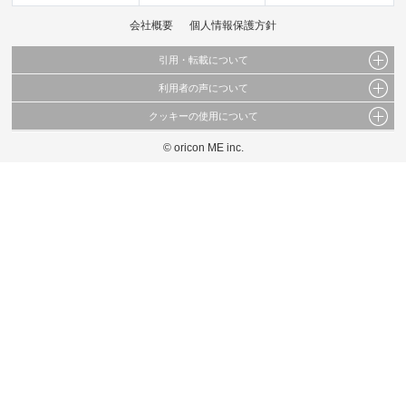
会社概要
個人情報保護方針
引用・転載について
利用者の声について
当サイトで公開されている情報（文字、写真、イラスト、画像データ等）及びこれらの配
置・編集および構造などについての著作権は株式会社oricon MEに帰属しております。
クッキーの使用について
当サイトに掲載している内容はすべてサービスの利用者が提出された見解・感想です。
これらの情報を権利者の許可なく無断転載・複製などの二次利用を行うことは固く禁じて
弊社が内容について正確性を含め一切保証するものではありません。
おります。
© oricon ME inc.
このサイトでは Cookie を使用して、ユーザーに合わせたコンテンツや広告の表示、ソー
弊社の見解・ 意見ではないことをご理解いただいた上でご覧ください。
シャル メディア機能の提供、広告の表示回数やクリック数の測定を行っています。
また、ユーザーによるサイトの利用状況についても情報を収集し、ソーシャル メディア
や広告配信、データ解析の各パートナーに提供しています。
各パートナーは、この情報とユーザーが各パートナーに提供した他の情報や、ユーザーが
各パートナーのサービスを使用したときに収集した他の情報を組み合わせて使用すること
があります。