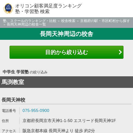
オリコン顧客満足度ランキング
塾・学習塾 検索
塾、スクールのランキング・比較
校舎検索
京都府の駅・市区町村から探す
長岡天神周辺の校舎一覧
長岡天神周辺の校舎
目的から絞り込む
中学生 学習塾
の絞り込み
馬渕教室
長岡天神校
075-955-0900
京都府長岡京市天神1-1-50 エスリード長岡天神1F
阪急京都本線 長岡天神より 徒歩 約2分