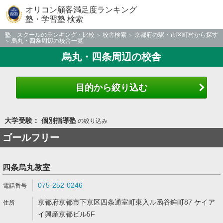
オリコン顧客満足度ランキング
塾・学習塾 検索
塾、スクールのランキング・比較
校舎検索
京都府の駅・市区町村から探す
烏丸・四条周辺の校舎一覧
烏丸・四条周辺の校舎
目的から絞り込む
大学受験： 個別指導塾
の絞り込み
ゴールフリー
四条烏丸教室
075-252-0246
京都府京都市下京区四条通室町東入ル函谷鉾町87 ケイア
イ興産京都ビル5F