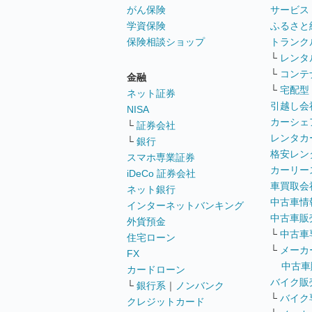
がん保険
サービス
学資保険
ふるさと
保険相談ショップ
トランク
└
レンタ
└
コンテ
金融
└
宅配型
ネット証券
引越し会
NISA
カーシェ
└
証券会社
レンタカ
└
銀行
格安レン
スマホ専業証券
カーリー
iDeCo 証券会社
車買取会
ネット銀行
中古車情
インターネットバンキング
中古車販
外貨預金
└
中古車
住宅ローン
└
メーカ
FX
中古車
カードローン
バイク販
└
銀行系
｜
ノンバンク
└
バイク
クレジットカード