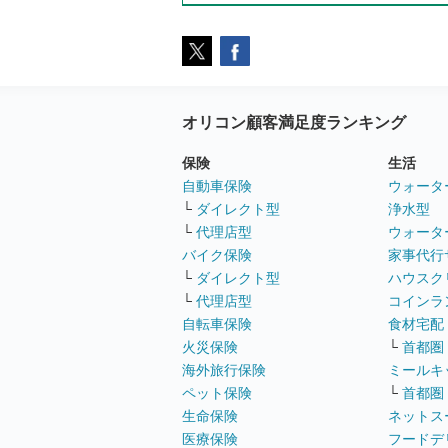
オリコン顧客満足度ランキング
保険
生活
自動車保険
ウォータ
└
ダイレクト型
浄水型
└
代理店型
ウォータ
バイク保険
家事代行
└
ダイレクト型
ハウスク
└
代理店型
コインラ
自転車保険
食材宅配
火災保険
└
首都圏
海外旅行保険
ミールキ
ペット保険
└
首都圏
生命保険
ネットス
医療保険
フードデ