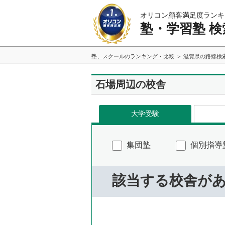
オリコン顧客満足度ランキ
塾・学習塾 検
塾、スクールのランキング・比較
滋賀県の路線検
石場周辺の校舎
大学受験
集団塾
個別指導
該当する校舎が