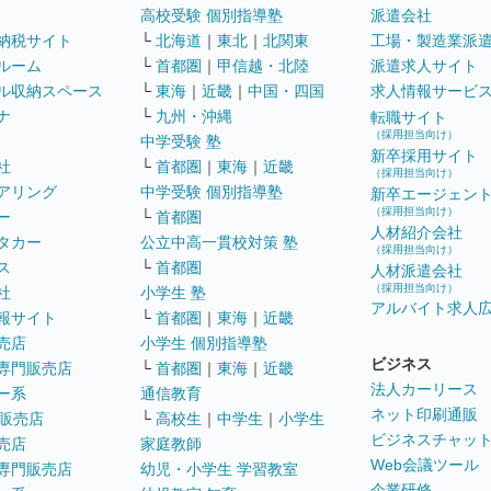
高校受験 個別指導塾
派遣会社
納税サイト
└
北海道
｜
東北
｜
北関東
工場・製造業派
ルーム
└
首都圏
｜
甲信越・北陸
派遣求人サイト
ル収納スペース
└
東海
｜
近畿
｜
中国・四国
求人情報サービ
ナ
└
九州・沖縄
転職サイト
（採用担当向け）
中学受験 塾
新卒採用サイト
社
└
首都圏
｜
東海
｜
近畿
（採用担当向け）
アリング
中学受験 個別指導塾
新卒エージェン
（採用担当向け）
ー
└
首都圏
人材紹介会社
タカー
公立中高一貫校対策 塾
（採用担当向け）
ス
└
首都圏
人材派遣会社
（採用担当向け）
社
小学生 塾
アルバイト求人
報サイト
└
首都圏
｜
東海
｜
近畿
売店
小学生 個別指導塾
ビジネス
専門販売店
└
首都圏
｜
東海
｜
近畿
法人カーリース
ー系
通信教育
ネット印刷通販
販売店
└
高校生
｜
中学生
｜
小学生
ビジネスチャッ
売店
家庭教師
Web会議ツール
専門販売店
幼児・小学生 学習教室
企業研修