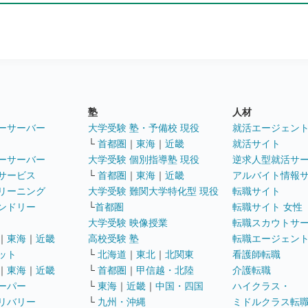
塾
人材
ーサーバー
大学受験 塾・予備校 現役
就活エージェン
└
首都圏
｜
東海
｜
近畿
就活サイト
ーサーバー
大学受験 個別指導塾 現役
逆求人型就活サ
サービス
└
首都圏
｜
東海
｜
近畿
アルバイト情報
リーニング
大学受験 難関大学特化型 現役
転職サイト
ンドリー
└
首都圏
転職サイト 女性
大学受験 映像授業
転職スカウトサ
｜
東海
｜
近畿
高校受験 塾
転職エージェン
ット
└
北海道
｜
東北
｜
北関東
看護師転職
｜
東海
｜
近畿
└
首都圏
｜
甲信越・北陸
介護転職
ーパー
└
東海
｜
近畿
｜
中国・四国
ハイクラス・
リバリー
└
九州・沖縄
ミドルクラス転