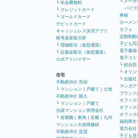
└
メーカ
└
年会費無料
バイク
└
クレジットカード
車検
└
ゴールドカード
カーメン
デビットカード
カフェ
キャッシュレス決済アプリ
定額制動
暗号資産取引所
子ども写
└
現物取引（仮想通貨）
電子書籍
└
証拠金取引（仮想通貨）
電子コミ
ロボアドバイザー
└
総合型
└
オリジ
住宅
└
出版社
不動産仲介 売却
マンガア
└
マンション
｜
戸建て
｜
土地
ブランド
不動産仲介 購入
オフィス
└
マンション
｜
戸建て
オフィス
分譲マンション管理会社
オフィス
└
首都圏
｜
東海
｜
近畿
｜
九州
福利厚生
マンション大規模修繕
電力会社
不動産仲介 賃貸
子ども見