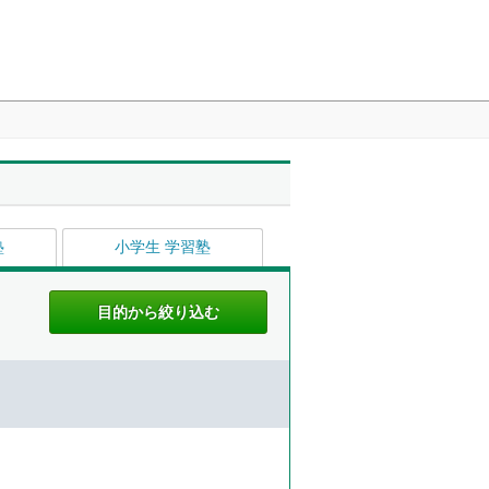
塾
小学生 学習塾