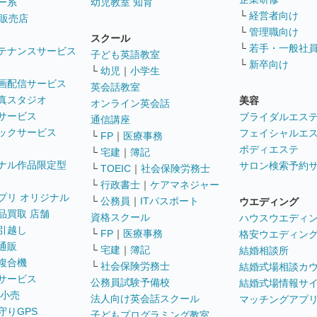
ー系
幼児教室 知育
└
経営者向け
販売店
└
管理職向け
スクール
└
若手・一般社
テナンスサービス
子ども英語教室
└
新卒向け
└
幼児
｜
小学生
画配信サービス
英会話教室
真スタジオ
美容
オンライン英会話
サービス
ブライダルエス
通信講座
ックサービス
フェイシャルエ
└
FP
｜
医療事務
ボディエステ
└
宅建
｜
簿記
ナル作品限定型
サロン検索予約
└
TOEIC
｜
社会保険労務士
└
行政書士
｜
ケアマネジャー
プリ オリジナル
└
公務員
｜
ITパスポート
ウエディング
品買取 店舗
資格スクール
ハウスウエディ
引越し
└
FP
｜
医療事務
格安ウエディン
通販
└
宅建
｜
簿記
結婚相談所
複合機
└
社会保険労務士
結婚式場相談カ
サービス
公務員試験予備校
結婚式場情報サ
 小売
法人向け英会話スクール
マッチングアプ
守りGPS
子どもプログラミング教室