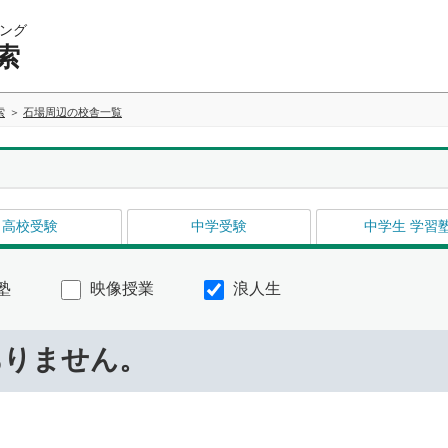
ング
索
索
石場周辺の校舎一覧
高校受験
中学受験
中学生 学習
塾
映像授業
浪人生
ありません。