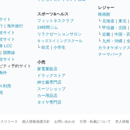
レジャー
スポーツ&ヘルス
映画館
サイト
フィットネスクラブ
└
北海道
｜
東北
行
｜
海外旅行
24時間ジム
└
甲信越・北陸
較サイト
リラクゼーションサロン
└
近畿
｜
中国・
較サイト
キッズスイミングスクール
└
九州・沖縄
｜
 LCC
└
幼児
｜
小学生
カラオケボック
｜
国際線
テーマパーク
較サイト
小売
ビティ予約サイト
家電量販店
海外
ドラッグストア
紳士服専門店
ス利用
スーツショップ
用
カー用品店
タイヤ専門店
ースリリース
個人情報保護方針
お問い合わせ
引用・転載について
求人情報