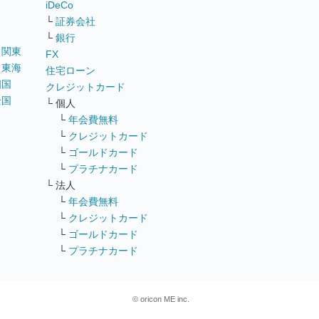
iDeCo
└
証券会社
└
銀行
｜
関東
FX
｜
東海
住宅ローン
四国
クレジットカード
全国
└ 個人
ス
└
年会費無料
└
クレジットカード
└
ゴールドカード
└
プラチナカード
└ 法人
└
年会費無料
└
クレジットカード
└
ゴールドカード
└
プラチナカード
© oricon ME inc.