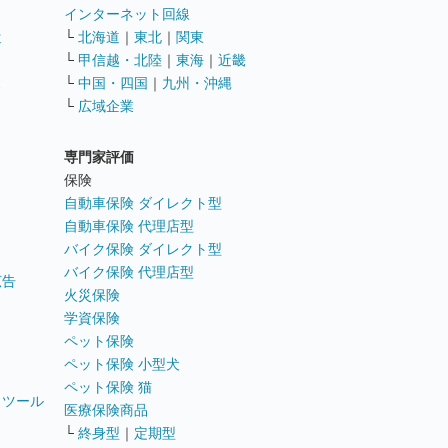
インターネット回線
遣
└
北海道
｜
東北
｜
関東
└
甲信越・北陸
｜
東海
｜
近畿
ス
└
中国・四国
｜
九州・沖縄
└
広域企業
専門家評価
ト
保険
自動車保険 ダイレクト型
自動車保険 代理店型
バイク保険 ダイレクト型
バイク保険 代理店型
広告
火災保険
学資保険
ペット保険
ペット保険 小型犬
ペット保険 猫
トツール
医療保険商品
└
終身型
｜
定期型