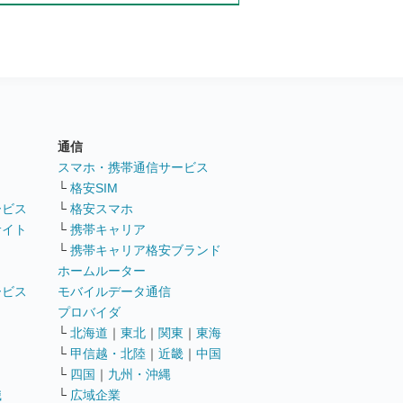
通信
ト
スマホ・携帯通信サービス
└
格安SIM
ービス
└
格安スマホ
サイト
└
携帯キャリア
└
携帯キャリア格安ブランド
ホームルーター
ービス
モバイルデータ通信
ト
プロバイダ
└
北海道
｜
東北
｜
関東
｜
東海
└
甲信越・北陸
｜
近畿
｜
中国
└
四国
｜
九州・沖縄
職
└
広域企業