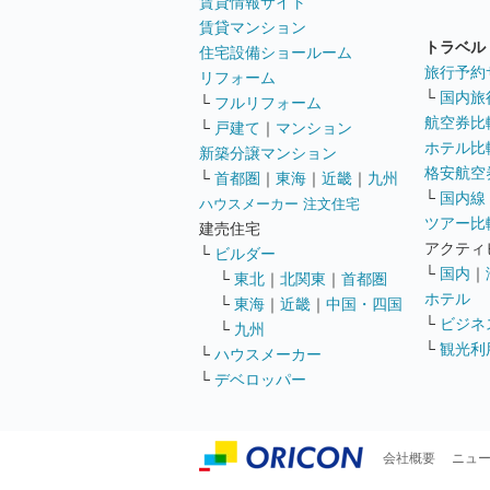
賃貸情報サイト
賃貸マンション
トラベル
住宅設備ショールーム
旅行予約
リフォーム
└
国内旅
└
フルリフォーム
航空券比
└
戸建て
｜
マンション
ホテル比
新築分譲マンション
格安航空券
└
首都圏
｜
東海
｜
近畿
｜
九州
└
国内線
ハウスメーカー 注文住宅
ツアー比
建売住宅
アクティ
└
ビルダー
└
国内
｜
└
東北
｜
北関東
｜
首都圏
ホテル
└
東海
｜
近畿
｜
中国・四国
└
ビジネ
└
九州
└
観光利
└
ハウスメーカー
└
デベロッパー
会社概要
ニュ