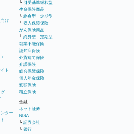
└
引受基準緩和型
生命保険商品
└
終身型
｜
定期型
員向け
└
収入保障保険
がん保険商品
└
終身型
｜
定期型
就業不能保険
テ
認知症保険
ステ
外貨建て保険
介護保険
サイト
総合保障保険
個人年金保険
変額保険
積立保険
ング
グ
金融
ネット証券
ウンター
NISA
イト
└
証券会社
リ
└
銀行