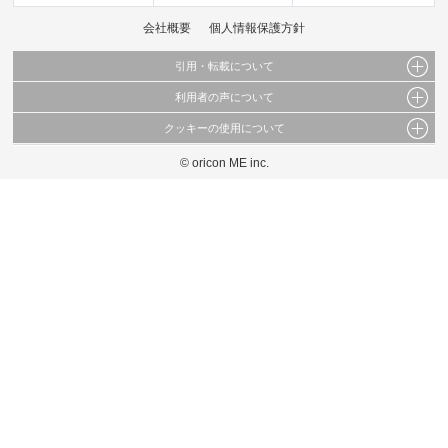
会社概要
個人情報保護方針
引用・転載について
利用者の声について
当サイトで公開されている情報（文字、写真、イラスト、画像データ等）及びこれらの配
置・編集および構造などについての著作権は株式会社oricon MEに帰属しております。
クッキーの使用について
当サイトに掲載している内容はすべてサービスの利用者が提出された見解・感想です。
これらの情報を権利者の許可なく無断転載・複製などの二次利用を行うことは固く禁じて
弊社が内容について正確性を含め一切保証するものではありません。
おります。
© oricon ME inc.
このサイトでは Cookie を使用して、ユーザーに合わせたコンテンツや広告の表示、ソー
弊社の見解・ 意見ではないことをご理解いただいた上でご覧ください。
シャル メディア機能の提供、広告の表示回数やクリック数の測定を行っています。
また、ユーザーによるサイトの利用状況についても情報を収集し、ソーシャル メディア
や広告配信、データ解析の各パートナーに提供しています。
各パートナーは、この情報とユーザーが各パートナーに提供した他の情報や、ユーザーが
各パートナーのサービスを使用したときに収集した他の情報を組み合わせて使用すること
があります。