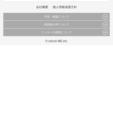
会社概要
個人情報保護方針
引用・転載について
利用者の声について
当サイトで公開されている情報（文字、写真、イラスト、画像データ等）及びこれらの配
置・編集および構造などについての著作権は株式会社oricon MEに帰属しております。
クッキーの使用について
当サイトに掲載している内容はすべてサービスの利用者が提出された見解・感想です。
これらの情報を権利者の許可なく無断転載・複製などの二次利用を行うことは固く禁じて
弊社が内容について正確性を含め一切保証するものではありません。
おります。
© oricon ME inc.
このサイトでは Cookie を使用して、ユーザーに合わせたコンテンツや広告の表示、ソー
弊社の見解・ 意見ではないことをご理解いただいた上でご覧ください。
シャル メディア機能の提供、広告の表示回数やクリック数の測定を行っています。
また、ユーザーによるサイトの利用状況についても情報を収集し、ソーシャル メディア
や広告配信、データ解析の各パートナーに提供しています。
各パートナーは、この情報とユーザーが各パートナーに提供した他の情報や、ユーザーが
各パートナーのサービスを使用したときに収集した他の情報を組み合わせて使用すること
があります。