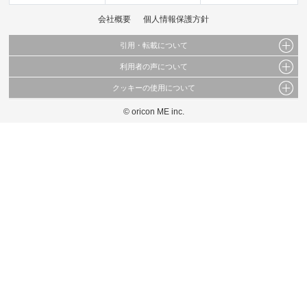
会社概要
個人情報保護方針
引用・転載について
利用者の声について
当サイトで公開されている情報（文字、写真、イラスト、画像データ等）及びこれらの配
置・編集および構造などについての著作権は株式会社oricon MEに帰属しております。
クッキーの使用について
当サイトに掲載している内容はすべてサービスの利用者が提出された見解・感想です。
これらの情報を権利者の許可なく無断転載・複製などの二次利用を行うことは固く禁じて
弊社が内容について正確性を含め一切保証するものではありません。
おります。
© oricon ME inc.
このサイトでは Cookie を使用して、ユーザーに合わせたコンテンツや広告の表示、ソー
弊社の見解・ 意見ではないことをご理解いただいた上でご覧ください。
シャル メディア機能の提供、広告の表示回数やクリック数の測定を行っています。
また、ユーザーによるサイトの利用状況についても情報を収集し、ソーシャル メディア
や広告配信、データ解析の各パートナーに提供しています。
各パートナーは、この情報とユーザーが各パートナーに提供した他の情報や、ユーザーが
各パートナーのサービスを使用したときに収集した他の情報を組み合わせて使用すること
があります。