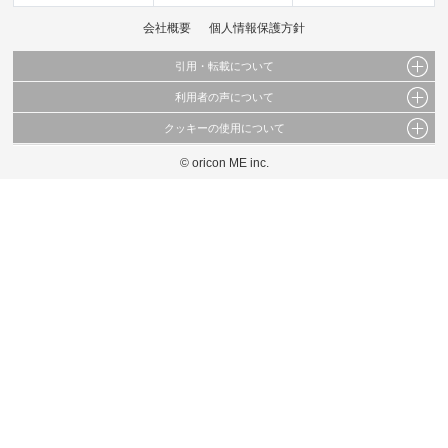
会社概要
個人情報保護方針
引用・転載について
利用者の声について
当サイトで公開されている情報（文字、写真、イラスト、画像データ等）及びこれらの配
置・編集および構造などについての著作権は株式会社oricon MEに帰属しております。
クッキーの使用について
当サイトに掲載している内容はすべてサービスの利用者が提出された見解・感想です。
これらの情報を権利者の許可なく無断転載・複製などの二次利用を行うことは固く禁じて
弊社が内容について正確性を含め一切保証するものではありません。
おります。
© oricon ME inc.
このサイトでは Cookie を使用して、ユーザーに合わせたコンテンツや広告の表示、ソー
弊社の見解・ 意見ではないことをご理解いただいた上でご覧ください。
シャル メディア機能の提供、広告の表示回数やクリック数の測定を行っています。
また、ユーザーによるサイトの利用状況についても情報を収集し、ソーシャル メディア
や広告配信、データ解析の各パートナーに提供しています。
各パートナーは、この情報とユーザーが各パートナーに提供した他の情報や、ユーザーが
各パートナーのサービスを使用したときに収集した他の情報を組み合わせて使用すること
があります。