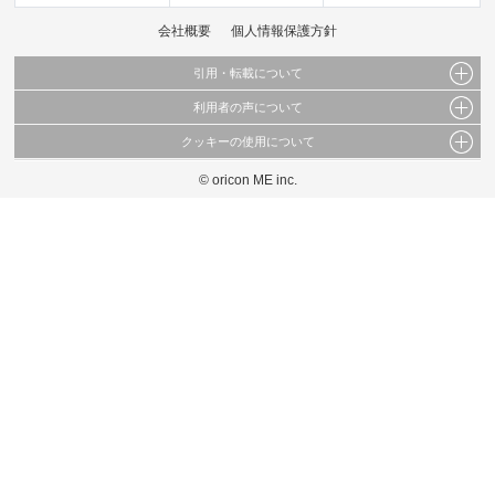
会社概要
個人情報保護方針
引用・転載について
利用者の声について
当サイトで公開されている情報（文字、写真、イラスト、画像データ等）及びこれらの配
置・編集および構造などについての著作権は株式会社oricon MEに帰属しております。
クッキーの使用について
当サイトに掲載している内容はすべてサービスの利用者が提出された見解・感想です。
これらの情報を権利者の許可なく無断転載・複製などの二次利用を行うことは固く禁じて
弊社が内容について正確性を含め一切保証するものではありません。
おります。
© oricon ME inc.
このサイトでは Cookie を使用して、ユーザーに合わせたコンテンツや広告の表示、ソー
弊社の見解・ 意見ではないことをご理解いただいた上でご覧ください。
シャル メディア機能の提供、広告の表示回数やクリック数の測定を行っています。
また、ユーザーによるサイトの利用状況についても情報を収集し、ソーシャル メディア
や広告配信、データ解析の各パートナーに提供しています。
各パートナーは、この情報とユーザーが各パートナーに提供した他の情報や、ユーザーが
各パートナーのサービスを使用したときに収集した他の情報を組み合わせて使用すること
があります。