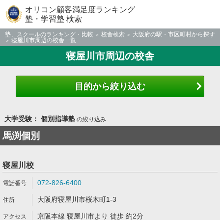
オリコン顧客満足度ランキング
塾・学習塾 検索
塾、スクールのランキング・比較
校舎検索
大阪府の駅・市区町村から探す
寝屋川市周辺の校舎一覧
寝屋川市周辺の校舎
目的から絞り込む
大学受験： 個別指導塾
の絞り込み
馬渕個別
寝屋川校
072-826-6400
大阪府寝屋川市桜木町1-3
京阪本線 寝屋川市より 徒歩 約2分