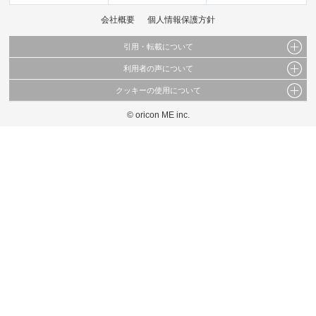
会社概要
個人情報保護方針
引用・転載について
利用者の声について
当サイトで公開されている情報（文字、写真、イラスト、画像データ等）及びこれらの配
置・編集および構造などについての著作権は株式会社oricon MEに帰属しております。
クッキーの使用について
当サイトに掲載している内容はすべてサービスの利用者が提出された見解・感想です。
これらの情報を権利者の許可なく無断転載・複製などの二次利用を行うことは固く禁じて
弊社が内容について正確性を含め一切保証するものではありません。
おります。
© oricon ME inc.
このサイトでは Cookie を使用して、ユーザーに合わせたコンテンツや広告の表示、ソー
弊社の見解・ 意見ではないことをご理解いただいた上でご覧ください。
シャル メディア機能の提供、広告の表示回数やクリック数の測定を行っています。
また、ユーザーによるサイトの利用状況についても情報を収集し、ソーシャル メディア
や広告配信、データ解析の各パートナーに提供しています。
各パートナーは、この情報とユーザーが各パートナーに提供した他の情報や、ユーザーが
各パートナーのサービスを使用したときに収集した他の情報を組み合わせて使用すること
があります。