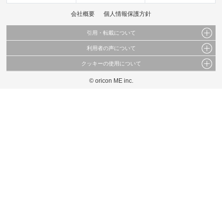
会社概要
個人情報保護方針
引用・転載について
利用者の声について
当サイトで公開されている情報（文字、写真、イラスト、画像データ等）及びこれらの配
置・編集および構造などについての著作権は株式会社oricon MEに帰属しております。
クッキーの使用について
当サイトに掲載している内容はすべてサービスの利用者が提出された見解・感想です。
これらの情報を権利者の許可なく無断転載・複製などの二次利用を行うことは固く禁じて
弊社が内容について正確性を含め一切保証するものではありません。
おります。
© oricon ME inc.
このサイトでは Cookie を使用して、ユーザーに合わせたコンテンツや広告の表示、ソー
弊社の見解・ 意見ではないことをご理解いただいた上でご覧ください。
シャル メディア機能の提供、広告の表示回数やクリック数の測定を行っています。
また、ユーザーによるサイトの利用状況についても情報を収集し、ソーシャル メディア
や広告配信、データ解析の各パートナーに提供しています。
各パートナーは、この情報とユーザーが各パートナーに提供した他の情報や、ユーザーが
各パートナーのサービスを使用したときに収集した他の情報を組み合わせて使用すること
があります。