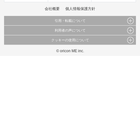
会社概要
個人情報保護方針
引用・転載について
利用者の声について
当サイトで公開されている情報（文字、写真、イラスト、画像データ等）及びこれらの配
置・編集および構造などについての著作権は株式会社oricon MEに帰属しております。
クッキーの使用について
当サイトに掲載している内容はすべてサービスの利用者が提出された見解・感想です。
これらの情報を権利者の許可なく無断転載・複製などの二次利用を行うことは固く禁じて
弊社が内容について正確性を含め一切保証するものではありません。
おります。
© oricon ME inc.
このサイトでは Cookie を使用して、ユーザーに合わせたコンテンツや広告の表示、ソー
弊社の見解・ 意見ではないことをご理解いただいた上でご覧ください。
シャル メディア機能の提供、広告の表示回数やクリック数の測定を行っています。
また、ユーザーによるサイトの利用状況についても情報を収集し、ソーシャル メディア
や広告配信、データ解析の各パートナーに提供しています。
各パートナーは、この情報とユーザーが各パートナーに提供した他の情報や、ユーザーが
各パートナーのサービスを使用したときに収集した他の情報を組み合わせて使用すること
があります。