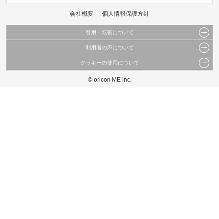
会社概要
個人情報保護方針
引用・転載について
利用者の声について
当サイトで公開されている情報（文字、写真、イラスト、画像データ等）及びこれらの配
置・編集および構造などについての著作権は株式会社oricon MEに帰属しております。
クッキーの使用について
当サイトに掲載している内容はすべてサービスの利用者が提出された見解・感想です。
これらの情報を権利者の許可なく無断転載・複製などの二次利用を行うことは固く禁じて
弊社が内容について正確性を含め一切保証するものではありません。
おります。
© oricon ME inc.
このサイトでは Cookie を使用して、ユーザーに合わせたコンテンツや広告の表示、ソー
弊社の見解・ 意見ではないことをご理解いただいた上でご覧ください。
シャル メディア機能の提供、広告の表示回数やクリック数の測定を行っています。
また、ユーザーによるサイトの利用状況についても情報を収集し、ソーシャル メディア
や広告配信、データ解析の各パートナーに提供しています。
各パートナーは、この情報とユーザーが各パートナーに提供した他の情報や、ユーザーが
各パートナーのサービスを使用したときに収集した他の情報を組み合わせて使用すること
があります。