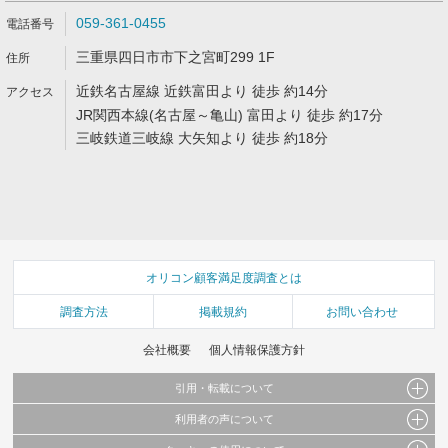
059-361-0455
三重県四日市市下之宮町299 1F
近鉄名古屋線 近鉄富田より 徒歩 約14分
JR関西本線(名古屋～亀山) 富田より 徒歩 約17分
三岐鉄道三岐線 大矢知より 徒歩 約18分
オリコン顧客満足度調査とは
調査方法
掲載規約
お問い合わせ
会社概要
個人情報保護方針
引用・転載について
利用者の声について
当サイトで公開されている情報（文字、写真、イラスト、画像データ等）及びこれらの配
置・編集および構造などについての著作権は株式会社oricon MEに帰属しております。