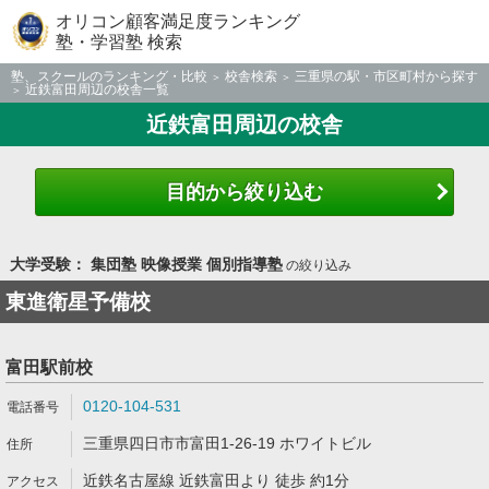
オリコン顧客満足度ランキング
塾・学習塾 検索
塾、スクールのランキング・比較
校舎検索
三重県の駅・市区町村から探す
近鉄富田周辺の校舎一覧
近鉄富田周辺の校舎
目的から絞り込む
大学受験： 集団塾 映像授業 個別指導塾
の絞り込み
東進衛星予備校
富田駅前校
0120-104-531
三重県四日市市富田1-26-19 ホワイトビル
近鉄名古屋線 近鉄富田より 徒歩 約1分