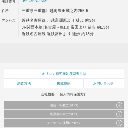
059-363-2665
三重県三重郡川越町豊田城之内255-5
近鉄名古屋線 川越富洲原より 徒歩 約3分
JR関西本線(名古屋～亀山) 富田より 徒歩 約13分
近鉄名古屋線 近鉄富田より 徒歩 約18分
オリコン顧客満足度調査とは
調査方法
掲載規約
お問い合わせ
会社概要
個人情報保護方針
引用・転載について
利用者の声について
当サイトで公開されている情報（文字、写真、イラスト、画像データ等）及びこれらの配
置・編集および構造などについての著作権は株式会社oricon MEに帰属しております。
クッキーの使用について
当サイトに掲載している内容はすべてサービスの利用者が提出された見解・感想です。
これらの情報を権利者の許可なく無断転載・複製などの二次利用を行うことは固く禁じて