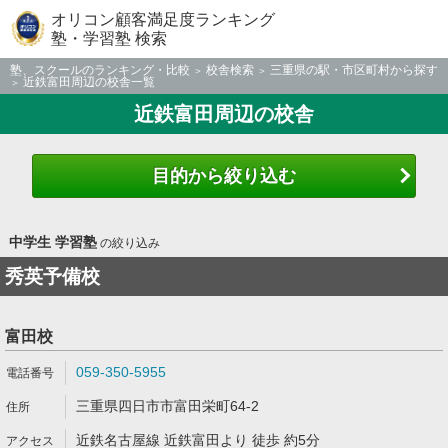
オリコン顧客満足度ランキング
塾・学習塾 検索
塾、スクールのランキング・比較
校舎検索
三重県の駅・市区町村から探す
近鉄富田周辺の校舎一覧
近鉄富田周辺の校舎
目的から絞り込む
中学生 学習塾
の絞り込み
秀英予備校
富田校
059-350-5955
三重県四日市市富田栄町64-2
近鉄名古屋線 近鉄富田より 徒歩 約5分