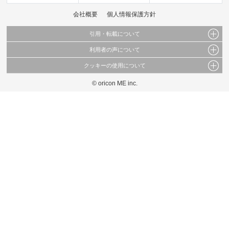
会社概要
個人情報保護方針
引用・転載について
利用者の声について
当サイトで公開されている情報（文字、写真、イラスト、画像データ等）及びこれらの配
置・編集および構造などについての著作権は株式会社oricon MEに帰属しております。
クッキーの使用について
当サイトに掲載している内容はすべてサービスの利用者が提出された見解・感想です。
これらの情報を権利者の許可なく無断転載・複製などの二次利用を行うことは固く禁じて
弊社が内容について正確性を含め一切保証するものではありません。
おります。
© oricon ME inc.
このサイトでは Cookie を使用して、ユーザーに合わせたコンテンツや広告の表示、ソー
弊社の見解・ 意見ではないことをご理解いただいた上でご覧ください。
シャル メディア機能の提供、広告の表示回数やクリック数の測定を行っています。
また、ユーザーによるサイトの利用状況についても情報を収集し、ソーシャル メディア
や広告配信、データ解析の各パートナーに提供しています。
各パートナーは、この情報とユーザーが各パートナーに提供した他の情報や、ユーザーが
各パートナーのサービスを使用したときに収集した他の情報を組み合わせて使用すること
があります。