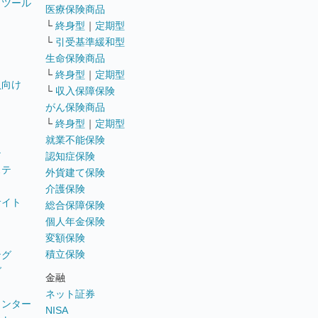
トツール
医療保険商品
└
終身型
｜
定期型
└
引受基準緩和型
生命保険商品
└
終身型
｜
定期型
員向け
└
収入保障保険
がん保険商品
└
終身型
｜
定期型
就業不能保険
テ
認知症保険
ステ
外貨建て保険
介護保険
サイト
総合保障保険
個人年金保険
変額保険
積立保険
ング
グ
金融
ネット証券
ウンター
NISA