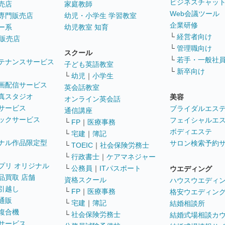
ビジネスチャッ
売店
家庭教師
Web会議ツール
専門販売店
幼児・小学生 学習教室
企業研修
ー系
幼児教室 知育
└
経営者向け
販売店
└
管理職向け
スクール
└
若手・一般社
テナンスサービス
子ども英語教室
└
新卒向け
└
幼児
｜
小学生
画配信サービス
英会話教室
真スタジオ
美容
オンライン英会話
サービス
ブライダルエス
通信講座
ックサービス
フェイシャルエ
└
FP
｜
医療事務
ボディエステ
└
宅建
｜
簿記
ナル作品限定型
サロン検索予約
└
TOEIC
｜
社会保険労務士
└
行政書士
｜
ケアマネジャー
プリ オリジナル
└
公務員
｜
ITパスポート
ウエディング
品買取 店舗
資格スクール
ハウスウエディ
引越し
└
FP
｜
医療事務
格安ウエディン
通販
└
宅建
｜
簿記
結婚相談所
複合機
└
社会保険労務士
結婚式場相談カ
サービス