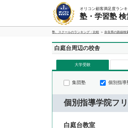
オリコン顧客満足度ランキ
塾・学習塾 検
塾、スクールのランキング・比較
奈良県の路線検
白庭台周辺の校舎
大学受験
集団塾
個別指導
個別指導学院フ
白庭台教室