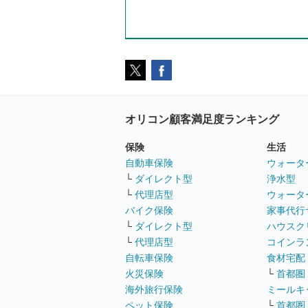
オリコン顧客満足度ランキング
保険
生活
自動車保険
ウォータ
└
ダイレクト型
浄水型
└
代理店型
ウォータ
バイク保険
家事代行
└
ダイレクト型
ハウスク
└
代理店型
コインラ
自転車保険
食材宅配
火災保険
└
首都圏
海外旅行保険
ミールキ
ペット保険
└
首都圏