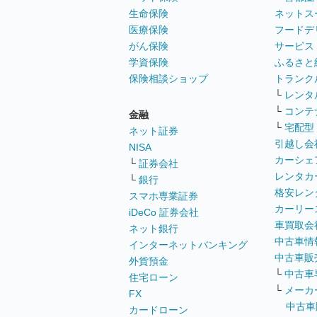
生命保険
ネットス
医療保険
フードデ
がん保険
サービス
学資保険
ふるさと
保険相談ショップ
トランク
└
レンタ
└
コンテ
金融
└
宅配型
ネット証券
引越し会
NISA
カーシェ
└
証券会社
レンタカ
└
銀行
格安レン
スマホ専業証券
カーリー
iDeCo 証券会社
車買取会
ネット銀行
中古車情
インターネットバンキング
中古車販
外貨預金
└
中古車
住宅ローン
└
メーカ
FX
中古車
カードローン