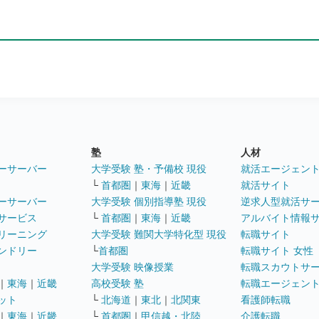
塾
人材
ーサーバー
大学受験 塾・予備校 現役
就活エージェン
└
首都圏
｜
東海
｜
近畿
就活サイト
ーサーバー
大学受験 個別指導塾 現役
逆求人型就活サ
サービス
└
首都圏
｜
東海
｜
近畿
アルバイト情報
リーニング
大学受験 難関大学特化型 現役
転職サイト
ンドリー
└
首都圏
転職サイト 女性
大学受験 映像授業
転職スカウトサ
｜
東海
｜
近畿
高校受験 塾
転職エージェン
ット
└
北海道
｜
東北
｜
北関東
看護師転職
｜
東海
｜
近畿
└
首都圏
｜
甲信越・北陸
介護転職