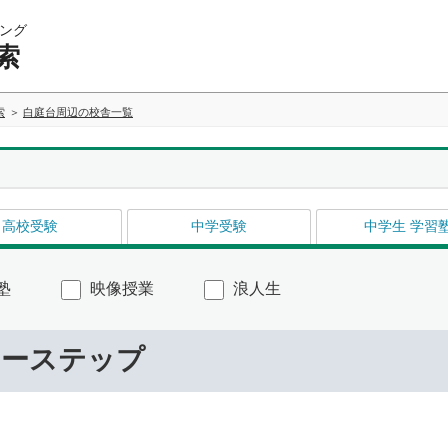
ング
索
索
白庭台周辺の校舎一覧
高校受験
中学受験
中学生 学習
塾
映像授業
浪人生
リーステップ