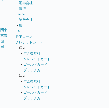
イト
└
証券会社
リ
└
銀行
iDeCo
└
証券会社
└
銀行
｜
関東
FX
｜
東海
住宅ローン
四国
クレジットカード
全国
└ 個人
ス
└
年会費無料
└
クレジットカード
└
ゴールドカード
└
プラチナカード
└ 法人
└
年会費無料
└
クレジットカード
└
ゴールドカード
└
プラチナカード