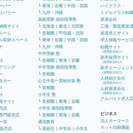
ーパー
└
東海
｜
近畿
｜
中国・四国
ハイクラス・
リバリー
└
九州・沖縄
ミドルクラス転
高校受験 個別指導塾
派遣会社
納税サイト
└
北海道
｜
東北
｜
北関東
工場・製造業派
ルーム
└
首都圏
｜
甲信越・北陸
派遣求人サイト
ル収納スペース
└
東海
｜
近畿
｜
中国・四国
求人情報サービ
ナ
└
九州・沖縄
転職サイト
（採用担当向け）
中学受験 塾
新卒採用サイト
社
└
首都圏
｜
東海
｜
近畿
（採用担当向け）
アリング
中学受験 個別指導塾
新卒エージェン
（採用担当向け）
ー
└
首都圏
人材紹介会社
タカー
公立中高一貫校対策 塾
（採用担当向け）
ス
└
首都圏
人材派遣会社
（採用担当向け）
社
小学生 塾
アルバイト求人
報サイト
└
首都圏
｜
東海
｜
近畿
売店
小学生 個別指導塾
ビジネス
専門販売店
└
首都圏
｜
東海
｜
近畿
法人カーリース
ー系
通信教育
ネット印刷通販
販売店
└
高校生
｜
中学生
｜
小学生