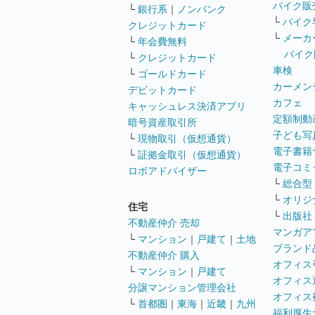
バイク販
└
銀行系
｜
ノンバンク
└
バイク
クレジットカード
└
メーカ
└
年会費無料
バイク
└
クレジットカード
車検
└
ゴールドカード
カーメン
デビットカード
カフェ
キャッシュレス決済アプリ
定額制動
暗号資産取引所
子ども写
└
現物取引（仮想通貨）
電子書籍
└
証拠金取引（仮想通貨）
電子コミ
ロボアドバイザー
└
総合型
└
オリジ
住宅
└
出版社
不動産仲介 売却
マンガア
└
マンション
｜
戸建て
｜
土地
ブランド
不動産仲介 購入
オフィス
└
マンション
｜
戸建て
オフィス
分譲マンション管理会社
オフィス
└
首都圏
｜
東海
｜
近畿
｜
九州
福利厚生