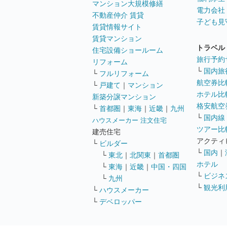
マンション大規模修繕
電力会社
不動産仲介 賃貸
子ども見
賃貸情報サイト
賃貸マンション
トラベル
住宅設備ショールーム
旅行予約
リフォーム
└
国内旅
└
フルリフォーム
航空券比
└
戸建て
｜
マンション
ホテル比
新築分譲マンション
格安航空券
└
首都圏
｜
東海
｜
近畿
｜
九州
└
国内線
ハウスメーカー 注文住宅
ツアー比
建売住宅
アクティ
└
ビルダー
└
国内
｜
└
東北
｜
北関東
｜
首都圏
ホテル
└
東海
｜
近畿
｜
中国・四国
└
ビジネ
└
九州
└
観光利
└
ハウスメーカー
└
デベロッパー