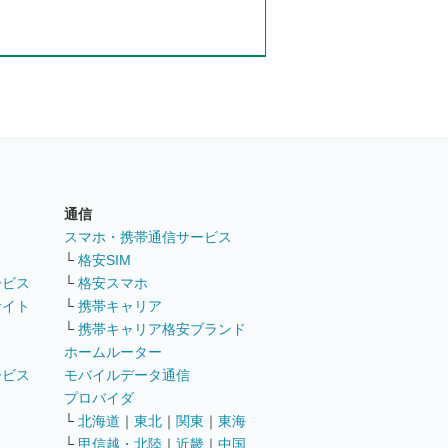
通信
ト
スマホ・携帯通信サービス
└
格安SIM
ービス
└
格安スマホ
サイト
└
携帯キャリア
└
携帯キャリア格安ブランド
ホームルーター
ービス
モバイルデータ通信
ト
プロバイダ
└
北海道
｜
東北
｜
関東
｜
東海
└
甲信越・北陸
｜
近畿
｜
中国