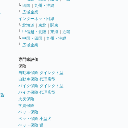
└
四国
｜
九州・沖縄
職
└
広域企業
インターネット回線
遣
└
北海道
｜
東北
｜
関東
└
甲信越・北陸
｜
東海
｜
近畿
ス
└
中国・四国
｜
九州・沖縄
└
広域企業
専門家評価
ト
保険
自動車保険 ダイレクト型
自動車保険 代理店型
バイク保険 ダイレクト型
バイク保険 代理店型
広告
火災保険
学資保険
ペット保険
ペット保険 小型犬
ペット保険 猫