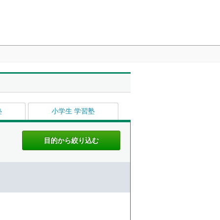
塾
小学生 学習塾