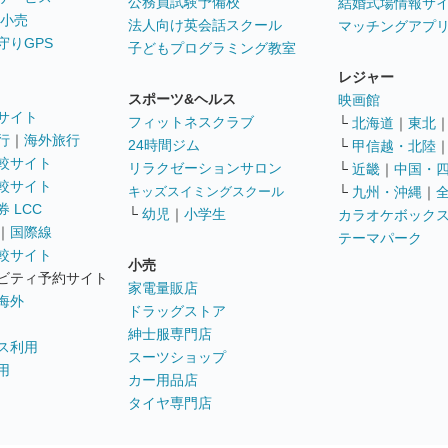
公務員試験予備校
結婚式場情報サ
 小売
法人向け英会話スクール
マッチングアプ
守りGPS
子どもプログラミング教室
レジャー
スポーツ&ヘルス
映画館
サイト
フィットネスクラブ
└
北海道
｜
東北
行
｜
海外旅行
24時間ジム
└
甲信越・北陸
較サイト
リラクゼーションサロン
└
近畿
｜
中国・
較サイト
キッズスイミングスクール
└
九州・沖縄
｜
 LCC
└
幼児
｜
小学生
カラオケボック
｜
国際線
テーマパーク
較サイト
小売
ビティ予約サイト
家電量販店
海外
ドラッグストア
紳士服専門店
ス利用
スーツショップ
用
カー用品店
タイヤ専門店